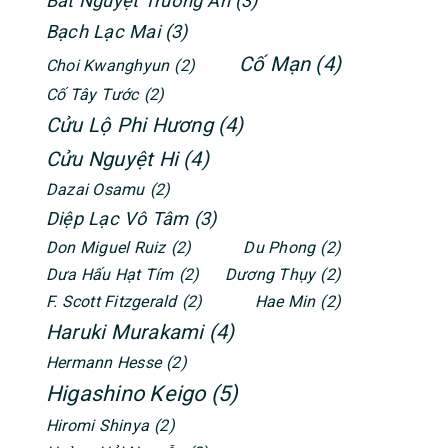
Bát Nguyệt Trường An
(3)
Bạch Lạc Mai
(3)
Cố Mạn
(4)
Choi Kwanghyun
(2)
Cố Tây Tước
(2)
Cửu Lộ Phi Hương
(4)
Cửu Nguyệt Hi
(4)
Dazai Osamu
(2)
Diệp Lạc Vô Tâm
(3)
Don Miguel Ruiz
(2)
Du Phong
(2)
Dưa Hấu Hạt Tím
(2)
Dương Thụy
(2)
F. Scott Fitzgerald
(2)
Hae Min
(2)
Haruki Murakami
(4)
Hermann Hesse
(2)
Higashino Keigo
(5)
Hiromi Shinya
(2)