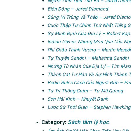
Người Tinh Tinh Thứ Ba – Jared Diam
Biến Động – Jared Diamond
Súng, Vi Trùng Và Thép – Jared Diam
Cuộc Thập Tự Chinh Thứ Nhất Tiếng G
Sự Minh Định Của Địa Lý – Robert Kap
Indian Givers: Những Món Quà Của Ng
Phi Châu Thịnh Vượng – Martin Meredi
Tự Truyện Gandhi – Mahatma Gandhi
Những Tù Nhân Của Địa Lý – Tim Mars
Thành Cát Tư Hãn Và Sự Hình Thành Th
Berlin Rules Cách Của Người Đức – Pau
Tư Trị Thông Giám – Tư Mã Quang
Sơn Hải Kinh – Khuyết Danh
Lược Sử Thời Gian – Stephen Hawking
Category:
Sách tâm lý học