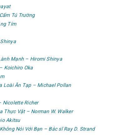
hayat
 Cẩm Tú Trường
ăng Tím
 Shinya
ành Mạnh – Hiromi Shinya
 – Koichiro Oka
am
 Loài Ăn Tạp – Michael Pollan
Nicolette Richer
 Thực Vật – Norman W. Walker
io Akitsu
Không Nói Với Bạn – Bác sĩ Ray D. Strand