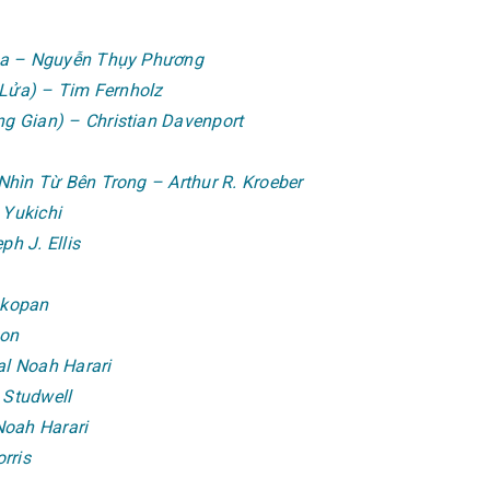
ịa – Nguyễn Thụy Phương
 Lửa) – Tim Fernholz
 Gian) – Christian Davenport
hìn Từ Bên Trong – Arthur R. Kroeber
Yukichi
h J. Ellis
nkopan
son
l Noah Harari
Studwell
Noah Harari
rris