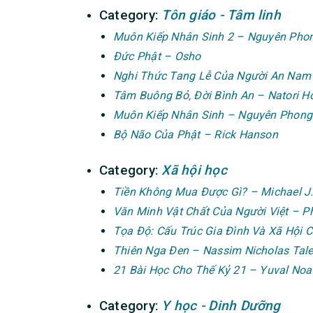
Category:
Tôn giáo - Tâm linh
Muôn Kiếp Nhân Sinh 2 – Nguyên Pho
Đức Phật – Osho
Nghi Thức Tang Lễ Của Người An Nam
Tâm Buông Bỏ, Đời Bình An – Natori 
Muôn Kiếp Nhân Sinh – Nguyên Phong
Bộ Não Của Phật – Rick Hanson
Category:
Xã hội học
Tiền Không Mua Được Gì? – Michael J.
Văn Minh Vật Chất Của Người Việt – 
Tọa Độ: Cấu Trúc Gia Đình Và Xã Hội 
Thiên Nga Đen – Nassim Nicholas Tal
21 Bài Học Cho Thế Kỷ 21 – Yuval Noa
Category:
Y học - Dinh Dưỡng