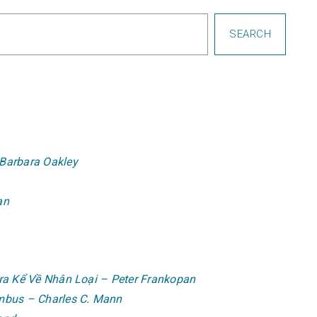
SEARCH
Barbara Oakley
an
ưa Kể Về Nhân Loại – Peter Frankopan
mbus – Charles C. Mann