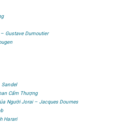
ng
 – Gustave Dumoutier
Hougen
 Sandel
Phan Cẩm Thượng
Của Người Jorai – Jacques Dournes
eb
h Harari