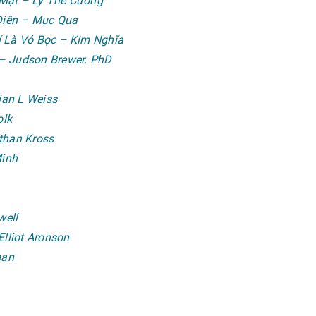
 Mặt – Lý Thế Cường
Điên – Mục Qua
ỉ Là Vỏ Bọc – Kim Nghĩa
– Judson Brewer. PhD
ian L Weiss
olk
than Kross
Minh
well
Elliot Aronson
man