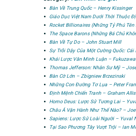
Bàn Về Trung Quốc – Henry Kissinger
Giáo Dục Việt Nam Dưới Thời Thuộc Đ
Rocket Billionaires (Những Tỷ Phú Tên
The Space Barons (Những Bá Chủ Không
Bàn Về Tự Do – John Stuart Mill
Sự Trỗi Dậy Của Một Cường Quốc: Cái N
Khái Lược Văn Minh Luận – Fukuzawa 
Thomas Jefferson: Nhân Sư Mỹ – Josep
Bàn Cờ Lớn – Zbigniew Brzezinski
Những Con Đường Tơ Lụa – Peter Fra
Định Mệnh Chiến Tranh – Graham Alli
Homo Deus: Lược Sử Tương Lai – Yuva
Châu Á Vận Hành Như Thế Nào? – Joe 
Sapiens: Lược Sử Loài Người – Yuval 
Tại Sao Phương Tây Vượt Trội – Ian Mo