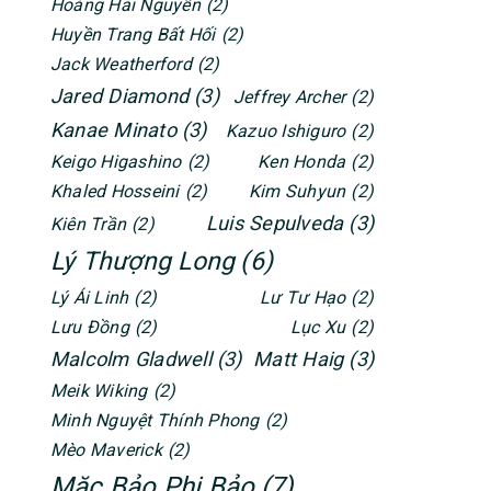
Hoàng Hải Nguyễn
(2)
Huyền Trang Bất Hối
(2)
Jack Weatherford
(2)
Jared Diamond
(3)
Jeffrey Archer
(2)
Kanae Minato
(3)
Kazuo Ishiguro
(2)
Keigo Higashino
(2)
Ken Honda
(2)
Khaled Hosseini
(2)
Kim Suhyun
(2)
Luis Sepulveda
(3)
Kiên Trần
(2)
Lý Thượng Long
(6)
Lý Ái Linh
(2)
Lư Tư Hạo
(2)
Lưu Đồng
(2)
Lục Xu
(2)
Malcolm Gladwell
(3)
Matt Haig
(3)
Meik Wiking
(2)
Minh Nguyệt Thính Phong
(2)
Mèo Maverick
(2)
Mặc Bảo Phi Bảo
(7)