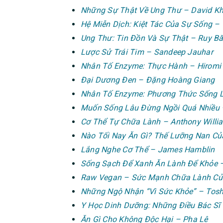
Những Sự Thật Về Ung Thư – David K
Hệ Miễn Dịch: Kiệt Tác Của Sự Sống –
Ung Thư: Tin Đồn Và Sự Thật – Ruy B
Lược Sử Trái Tim – Sandeep Jauhar
Nhân Tố Enzyme: Thực Hành – Hiromi
Đại Dương Đen – Đặng Hoàng Giang
Nhân Tố Enzyme: Phương Thức Sống L
Muốn Sống Lâu Đừng Ngồi Quá Nhiều
Cơ Thể Tự Chữa Lành – Anthony Willi
Nào Tối Nay Ăn Gì? Thế Lưỡng Nan Của
Lắng Nghe Cơ Thể – James Hamblin
Sống Sạch Để Xanh Ăn Lành Để Khỏe – 
Raw Vegan – Sức Mạnh Chữa Lành Của
Những Ngộ Nhận “Vì Sức Khỏe” – Tosh
Y Học Dinh Dưỡng: Những Điều Bác Sĩ 
Ăn Gì Cho Không Độc Hại – Pha Lê