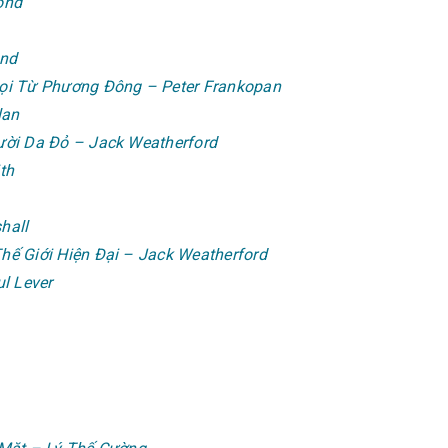
ond
ond
ọi Từ Phương Đông – Peter Frankopan
lan
ười Da Đỏ – Jack Weatherford
th
hall
ế Giới Hiện Đại – Jack Weatherford
l Lever