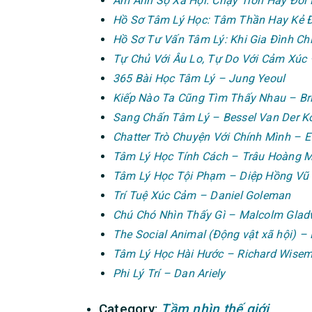
Ám Ảnh Sợ Xã Hội: Chạy Trốn Hay Đối
Hồ Sơ Tâm Lý Học: Tâm Thần Hay Kẻ 
Hồ Sơ Tư Vấn Tâm Lý: Khi Gia Đình Ch
Tự Chủ Với Âu Lo, Tự Do Với Cảm Xúc 
365 Bài Học Tâm Lý – Jung Yeoul
Kiếp Nào Ta Cũng Tìm Thấy Nhau – Br
Sang Chấn Tâm Lý – Bessel Van Der K
Chatter Trò Chuyện Với Chính Mình – E
Tâm Lý Học Tính Cách – Trâu Hoàng 
Tâm Lý Học Tội Phạm – Diệp Hồng Vũ
Trí Tuệ Xúc Cảm – Daniel Goleman
Chú Chó Nhìn Thấy Gì – Malcolm Glad
The Social Animal (Động vật xã hội) – 
Tâm Lý Học Hài Hước – Richard Wise
Phi Lý Trí – Dan Ariely
Category:
Tầm nhìn thế giới