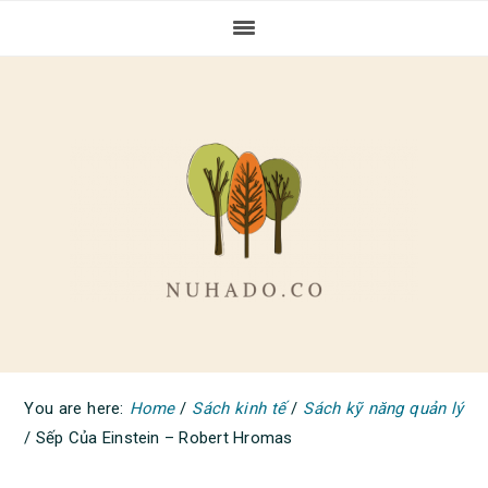
Skip
Skip
Skip
to
to
to
primary
main
primary
navigation
content
sidebar
You are here:
Home
/
Sách kinh tế
/
Sách kỹ năng quản lý
/
Sếp Của Einstein – Robert Hromas