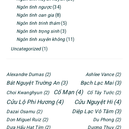
Ngôn tình ngược
(34)
Ngôn tình oan gia
(8)
Ngôn tình trinh thám
(5)
Ngôn tình trọng sinh
(3)
Ngôn tình xuyên không
(11)
Uncategorized
(1)
Alexandre Dumas
(2)
Ashlee Vance
(2)
Bát Nguyệt Trường An
(3)
Bạch Lạc Mai
(3)
Cố Mạn
(4)
Choi Kwanghyun
(2)
Cố Tây Tước
(2)
Cửu Lộ Phi Hương
(4)
Cửu Nguyệt Hi
(4)
Diệp Lạc Vô Tâm
(3)
Dazai Osamu
(2)
Don Miguel Ruiz
(2)
Du Phong
(2)
Dưa Hấu Hạt Tím
(2)
Dương Thụy
(2)