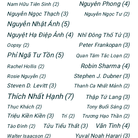
Nguyên Phong
(4)
Nam Hữu Tiên Sinh
(2)
Nguyễn Ngọc Thạch
(3)
Nguyễn Ngọc Tư
(2)
Nguyễn Nhật Ánh
(5)
Nguyệt Hạ Điệp Ảnh
(4)
Nhĩ Đông Thố Tử
(3)
Peter Frankopan
(3)
Oopsy
(2)
Phỉ Ngã Tư Tồn
(5)
Quan Tâm Tắc Loạn
(2)
Robin Sharma
(4)
Rachel Hollis
(2)
Stephen J. Dubner
(3)
Rosie Nguyễn
(2)
Steven D. Levitt
(3)
Thanh Ca Nhất Mảnh
(2)
Thích Nhất Hạnh
(7)
Thập Tứ Lang
(3)
Thục Khách
(2)
Tony Buổi Sáng
(2)
Triệu Kiền Kiền
(3)
Trí
(2)
Trương Hạo Thần
(2)
Vãn Tình
(4)
Tửu Tiểu Thất
(3)
Tào Đình
(2)
Yuval Noah Harari
(3)
Walter Isaacson
(2)