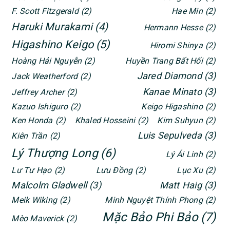
F. Scott Fitzgerald
(2)
Hae Min
(2)
Haruki Murakami
(4)
Hermann Hesse
(2)
Higashino Keigo
(5)
Hiromi Shinya
(2)
Hoàng Hải Nguyễn
(2)
Huyền Trang Bất Hối
(2)
Jared Diamond
(3)
Jack Weatherford
(2)
Kanae Minato
(3)
Jeffrey Archer
(2)
Kazuo Ishiguro
(2)
Keigo Higashino
(2)
Ken Honda
(2)
Khaled Hosseini
(2)
Kim Suhyun
(2)
Luis Sepulveda
(3)
Kiên Trần
(2)
Lý Thượng Long
(6)
Lý Ái Linh
(2)
Lư Tư Hạo
(2)
Lưu Đồng
(2)
Lục Xu
(2)
Malcolm Gladwell
(3)
Matt Haig
(3)
Meik Wiking
(2)
Minh Nguyệt Thính Phong
(2)
Mặc Bảo Phi Bảo
(7)
Mèo Maverick
(2)