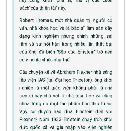
hãy cùng khám phá sự thú vị của cuốn
sách’’của thiên tài’ này.
Robert Hromas, một nhà quản trị, người cố
vấn, nhà khoa học và là bác sĩ lâm sàn dày
dạng kinh nghiệm nhưng chính những sai
lầm và sự hối hận trong nhiều lần thất bại
của ông đã biến ‘Sếp của Einstein’ trở nên
có ý nghĩa nhiều như thế.
Câu chuyện kể về Abraham Flexner nhà sáng
lập viện IAS (tại đại học Priceton), ông khởi
nghiệp là một giáo viên không phải là nhà
tiên sĩ hay nhà vật lí, nhà toán học và cũng
chưa từng có một tác phẩm học thuật nào.
Vậy cơ duyên nào đưa Einstein đến với
Flexner? Năm 1933 Einstein chạy trốn khỏi
đức quốc xã và gia nhập vào viện nghiên