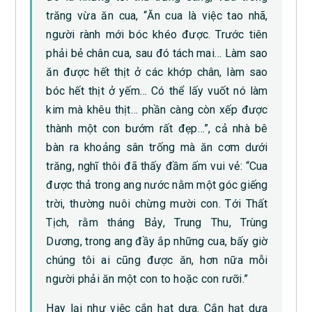
trăng vừa ăn cua, “Ăn cua là việc tao nhã,
người rành mới bóc khéo được. Trước tiên
phải bẻ chân cua, sau đó tách mai… Làm sao
ăn được hết thịt ở các khớp chân, làm sao
bóc hết thịt ở yếm… Có thể lấy vuốt nó làm
kim mà khêu thịt… phần càng còn xếp được
thành một con bướm rất đẹp…”, cả nhà bê
bàn ra khoảng sân trống mà ăn cơm dưới
trăng, nghĩ thôi đã thấy đầm ấm vui vẻ: “Cua
được thả trong ang nước nằm một góc giếng
trời, thường nuôi chừng mười con. Tới Thất
Tịch, rằm tháng Bảy, Trung Thu, Trùng
Dương, trong ang đầy ắp những cua, bấy giờ
chúng tôi ai cũng được ăn, hơn nữa mỗi
người phải ăn một con to hoặc con rưỡi.”
Hay lại như việc cắn hạt dưa. Cắn hạt dưa