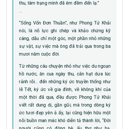
thu, tâm trạng mình đã êm đềm đến lạ.”
…
“Sống Vốn Đơn Thuần”, như Phong Tử Khải
nói, là nỗ lực ghi chép và khảo chứng kỹ
càng, dẫu chỉ một góc, một phần nhỏ những
sự vật, sự việc mà ông đã trải qua trong ba
mươi năm cuộc đời.
Từ những câu chuyện nhỏ như việc du ngoạn
hồ nước, ăn cua ngày thu, cắn hạt dưa lúc
rảnh rỗi… đến những ký ức truyền thống như
lễ Tết, ký ức về gia đình, về không khí của
một thời đã qua, đều được Phong Tử Khải
viết rất dung dị, gần gũi; mà trong dòng ký
ức tươi đẹp yên ả ấy, lại cũng hiện hữu một
nỗi buồn man mác khó diễn tả thành lời, “Đời
người cũng có đông hè, ấu thơ như hạ,