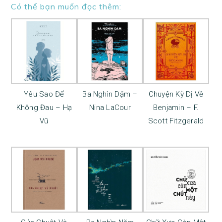
Có thể bạn muốn đọc thêm:
Yêu Sao Để
Ba Nghìn Dặm –
Chuyện Kỳ Dị Về
Không Đau – Hạ
Nina LaCour
Benjamin – F.
Vũ
Scott Fitzgerald