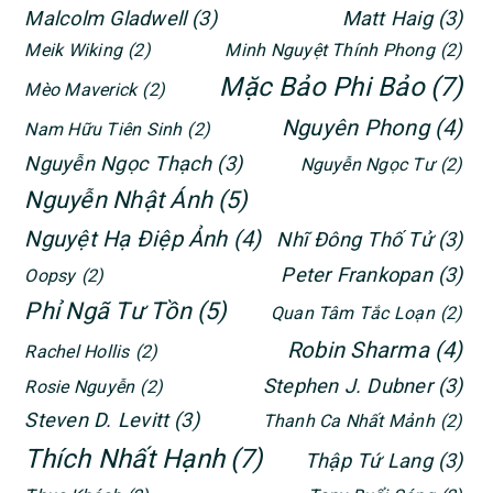
Malcolm Gladwell
(3)
Matt Haig
(3)
Meik Wiking
(2)
Minh Nguyệt Thính Phong
(2)
Mặc Bảo Phi Bảo
(7)
Mèo Maverick
(2)
Nguyên Phong
(4)
Nam Hữu Tiên Sinh
(2)
Nguyễn Ngọc Thạch
(3)
Nguyễn Ngọc Tư
(2)
Nguyễn Nhật Ánh
(5)
Nguyệt Hạ Điệp Ảnh
(4)
Nhĩ Đông Thố Tử
(3)
Peter Frankopan
(3)
Oopsy
(2)
Phỉ Ngã Tư Tồn
(5)
Quan Tâm Tắc Loạn
(2)
Robin Sharma
(4)
Rachel Hollis
(2)
Stephen J. Dubner
(3)
Rosie Nguyễn
(2)
Steven D. Levitt
(3)
Thanh Ca Nhất Mảnh
(2)
Thích Nhất Hạnh
(7)
Thập Tứ Lang
(3)