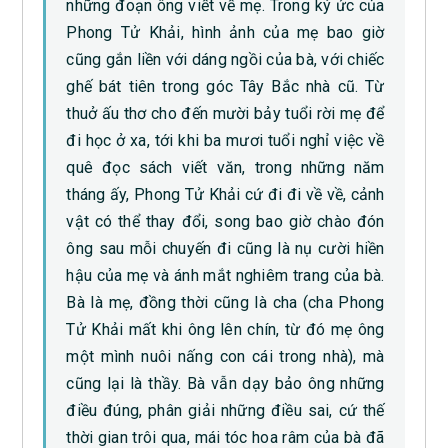
những đoạn ông viết về mẹ. Trong ký ức của
Phong Tử Khải, hình ảnh của mẹ bao giờ
cũng gắn liền với dáng ngồi của bà, với chiếc
ghế bát tiên trong góc Tây Bắc nhà cũ. Từ
thuở ấu thơ cho đến mười bảy tuổi rời mẹ để
đi học ở xa, tới khi ba mươi tuổi nghỉ việc về
quê đọc sách viết văn, trong những năm
tháng ấy, Phong Tử Khải cứ đi đi về về, cảnh
vật có thể thay đổi, song bao giờ chào đón
ông sau mỗi chuyến đi cũng là nụ cười hiền
hậu của mẹ và ánh mắt nghiêm trang của bà.
Bà là mẹ, đồng thời cũng là cha (cha Phong
Tử Khải mất khi ông lên chín, từ đó mẹ ông
một mình nuôi nấng con cái trong nhà), mà
cũng lại là thầy. Bà vẫn dạy bảo ông những
điều đúng, phân giải những điều sai, cứ thế
thời gian trôi qua, mái tóc hoa râm của bà đã