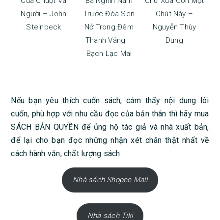
Của Chuột Và
Ba Nghìn Năm
Chữ Xưa Còn Một
Người – John
Trước Đóa Sen
Chút Này –
Steinbeck
Nở Trong Đêm
Nguyễn Thùy
Thanh Vắng –
Dung
Bạch Lạc Mai
Nếu bạn yêu thích cuốn sách, cảm thấy nội dung lôi
cuốn, phù hợp với nhu cầu đọc của bản thân thì hãy mua
SÁCH BẢN QUYỀN để ủng hộ tác giả và nhà xuất bản,
để lại cho bạn đọc những nhận xét chân thật nhất về
cách hành văn, chất lượng sách.
Nhà sách Shopee Mall
Nhà sách Tiki