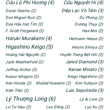
Cửu Lộ Phi Hương
(4)
Cửu Nguyệt Hi
(4)
Diệp Lạc Vô Tâm
(3)
Dazai Osamu
(2)
Don Miguel Ruiz
(2)
Du Phong
(2)
Dưa Hấu Hạt Tím
(2)
Dương Thụy
(2)
F. Scott Fitzgerald
(2)
Hae Min
(2)
Haruki Murakami
(4)
Hermann Hesse
(2)
Higashino Keigo
(5)
Hiromi Shinya
(2)
Hoàng Hải Nguyễn
(2)
Huyền Trang Bất Hối
(2)
Jared Diamond
(3)
Jack Weatherford
(2)
Kanae Minato
(3)
Jeffrey Archer
(2)
Kazuo Ishiguro
(2)
Keigo Higashino
(2)
Ken Honda
(2)
Khaled Hosseini
(2)
Kim Suhyun
(2)
Luis Sepulveda
(3)
Kiên Trần
(2)
Lý Thượng Long
(6)
Lý Ái Linh
(2)
Lư Tư Hạo
(2)
Lưu Đồng
(2)
Lục Xu
(2)