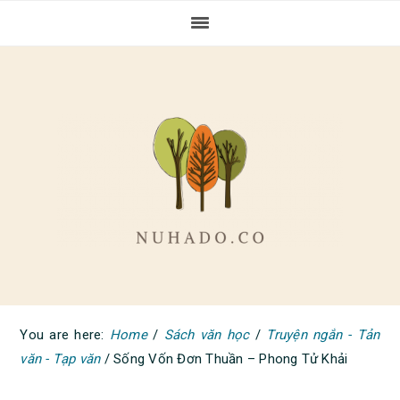
Skip
Skip
Skip
to
to
to
primary
main
primary
navigation
content
sidebar
You are here:
Home
/
Sách văn học
/
Truyện ngắn - Tản
văn - Tạp văn
/
Sống Vốn Đơn Thuần – Phong Tử Khải