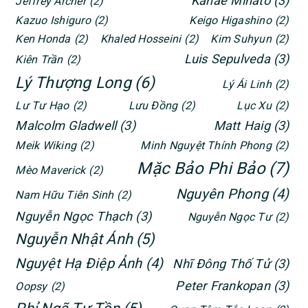
Kanae Minato
(3)
Jeffrey Archer
(2)
Kazuo Ishiguro
(2)
Keigo Higashino
(2)
Ken Honda
(2)
Khaled Hosseini
(2)
Kim Suhyun
(2)
Luis Sepulveda
(3)
Kiên Trần
(2)
Lý Thượng Long
(6)
Lý Ái Linh
(2)
Lư Tư Hạo
(2)
Lưu Đồng
(2)
Lục Xu
(2)
Malcolm Gladwell
(3)
Matt Haig
(3)
Meik Wiking
(2)
Minh Nguyệt Thính Phong
(2)
Mặc Bảo Phi Bảo
(7)
Mèo Maverick
(2)
Nguyên Phong
(4)
Nam Hữu Tiên Sinh
(2)
Nguyễn Ngọc Thạch
(3)
Nguyễn Ngọc Tư
(2)
Nguyễn Nhật Ánh
(5)
Nguyệt Hạ Điệp Ảnh
(4)
Nhĩ Đông Thố Tử
(3)
Peter Frankopan
(3)
Oopsy
(2)