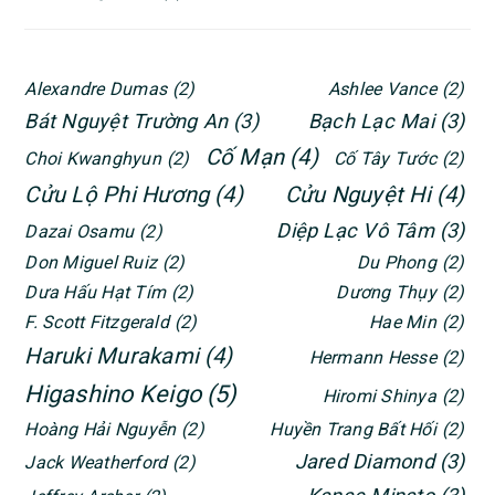
Alexandre Dumas
(2)
Ashlee Vance
(2)
Bát Nguyệt Trường An
(3)
Bạch Lạc Mai
(3)
Cố Mạn
(4)
Choi Kwanghyun
(2)
Cố Tây Tước
(2)
Cửu Lộ Phi Hương
(4)
Cửu Nguyệt Hi
(4)
Diệp Lạc Vô Tâm
(3)
Dazai Osamu
(2)
Don Miguel Ruiz
(2)
Du Phong
(2)
Dưa Hấu Hạt Tím
(2)
Dương Thụy
(2)
F. Scott Fitzgerald
(2)
Hae Min
(2)
Haruki Murakami
(4)
Hermann Hesse
(2)
Higashino Keigo
(5)
Hiromi Shinya
(2)
Hoàng Hải Nguyễn
(2)
Huyền Trang Bất Hối
(2)
Jared Diamond
(3)
Jack Weatherford
(2)