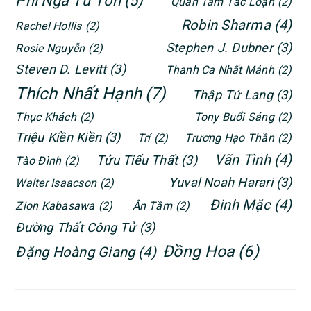
Phỉ Ngã Tư Tồn
(5)
Quan Tâm Tắc Loạn
(2)
Robin Sharma
(4)
Rachel Hollis
(2)
Stephen J. Dubner
(3)
Rosie Nguyễn
(2)
Steven D. Levitt
(3)
Thanh Ca Nhất Mảnh
(2)
Thích Nhất Hạnh
(7)
Thập Tứ Lang
(3)
Thục Khách
(2)
Tony Buổi Sáng
(2)
Triệu Kiền Kiền
(3)
Trí
(2)
Trương Hạo Thần
(2)
Vãn Tình
(4)
Tửu Tiểu Thất
(3)
Tào Đình
(2)
Yuval Noah Harari
(3)
Walter Isaacson
(2)
Đinh Mặc
(4)
Zion Kabasawa
(2)
Ân Tầm
(2)
Đường Thất Công Tử
(3)
Đồng Hoa
(6)
Đặng Hoàng Giang
(4)