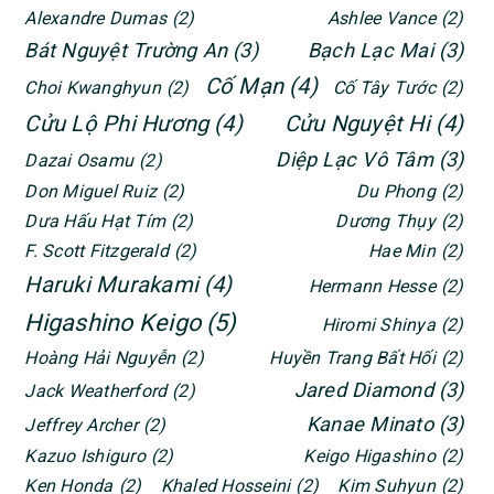
Alexandre Dumas
(2)
Ashlee Vance
(2)
Bát Nguyệt Trường An
(3)
Bạch Lạc Mai
(3)
Cố Mạn
(4)
Choi Kwanghyun
(2)
Cố Tây Tước
(2)
Cửu Lộ Phi Hương
(4)
Cửu Nguyệt Hi
(4)
Diệp Lạc Vô Tâm
(3)
Dazai Osamu
(2)
Don Miguel Ruiz
(2)
Du Phong
(2)
Dưa Hấu Hạt Tím
(2)
Dương Thụy
(2)
F. Scott Fitzgerald
(2)
Hae Min
(2)
Haruki Murakami
(4)
Hermann Hesse
(2)
Higashino Keigo
(5)
Hiromi Shinya
(2)
Hoàng Hải Nguyễn
(2)
Huyền Trang Bất Hối
(2)
Jared Diamond
(3)
Jack Weatherford
(2)
Kanae Minato
(3)
Jeffrey Archer
(2)
Kazuo Ishiguro
(2)
Keigo Higashino
(2)
Ken Honda
(2)
Khaled Hosseini
(2)
Kim Suhyun
(2)