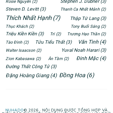
Stephen J. Dubner
(3)
Rosie Nguyễn
(2)
Steven D. Levitt
(3)
Thanh Ca Nhất Mảnh
(2)
Thích Nhất Hạnh
(7)
Thập Tứ Lang
(3)
Thục Khách
(2)
Tony Buổi Sáng
(2)
Triệu Kiền Kiền
(3)
Trí
(2)
Trương Hạo Thần
(2)
Vãn Tình
(4)
Tửu Tiểu Thất
(3)
Tào Đình
(2)
Yuval Noah Harari
(3)
Walter Isaacson
(2)
Đinh Mặc
(4)
Zion Kabasawa
(2)
Ân Tầm
(2)
Đường Thất Công Tử
(3)
Đồng Hoa
(6)
Đặng Hoàng Giang
(4)
NUHADO
© 2026 · NỘI DUNG ĐƯỢC TỔNG HỢP VÀ