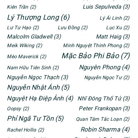
Luis Sepulveda
(3)
Kiên Trần
(2)
Lý Thượng Long
(6)
Lý Ái Linh
(2)
Lư Tư Hạo
(2)
Lưu Đồng
(2)
Lục Xu
(2)
Malcolm Gladwell
(3)
Matt Haig
(3)
Meik Wiking
(2)
Minh Nguyệt Thính Phong
(2)
Mặc Bảo Phi Bảo
(7)
Mèo Maverick
(2)
Nguyên Phong
(4)
Nam Hữu Tiên Sinh
(2)
Nguyễn Ngọc Thạch
(3)
Nguyễn Ngọc Tư
(2)
Nguyễn Nhật Ánh
(5)
Nguyệt Hạ Điệp Ảnh
(4)
Nhĩ Đông Thố Tử
(3)
Peter Frankopan
(3)
Oopsy
(2)
Phỉ Ngã Tư Tồn
(5)
Quan Tâm Tắc Loạn
(2)
Robin Sharma
(4)
Rachel Hollis
(2)