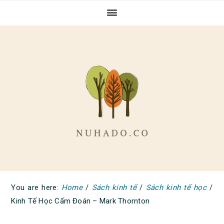
Skip
Skip
Skip
to
to
to
primary
main
primary
navigation
content
sidebar
You are here:
Home
/
Sách kinh tế
/
Sách kinh tế học
/
Kinh Tế Học Cấm Đoán – Mark Thornton