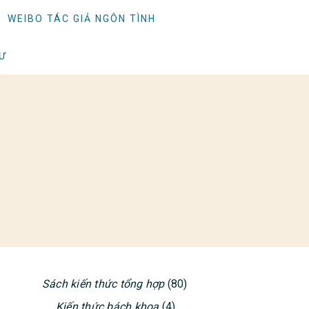
WEIBO TÁC GIẢ NGÔN TÌNH
TƯ
Sách kiến thức tổng hợp
(80)
PRIMARY
Kiến thức bách khoa
(4)