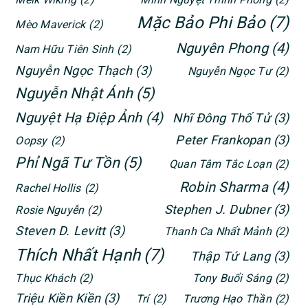
Mặc Bảo Phi Bảo
(7)
Mèo Maverick
(2)
Nguyên Phong
(4)
Nam Hữu Tiên Sinh
(2)
Nguyễn Ngọc Thạch
(3)
Nguyễn Ngọc Tư
(2)
Nguyễn Nhật Ánh
(5)
Nguyệt Hạ Điệp Ảnh
(4)
Nhĩ Đông Thố Tử
(3)
Peter Frankopan
(3)
Oopsy
(2)
Phỉ Ngã Tư Tồn
(5)
Quan Tâm Tắc Loạn
(2)
Robin Sharma
(4)
Rachel Hollis
(2)
Stephen J. Dubner
(3)
Rosie Nguyễn
(2)
Steven D. Levitt
(3)
Thanh Ca Nhất Mảnh
(2)
Thích Nhất Hạnh
(7)
Thập Tứ Lang
(3)
Thục Khách
(2)
Tony Buổi Sáng
(2)
Triệu Kiền Kiền
(3)
Trí
(2)
Trương Hạo Thần
(2)