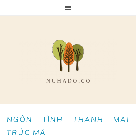
Skip
Skip
Skip
to
to
to
primary
main
primary
navigation
content
sidebar
NGÔN TÌNH THANH MAI
TRÚC MÃ