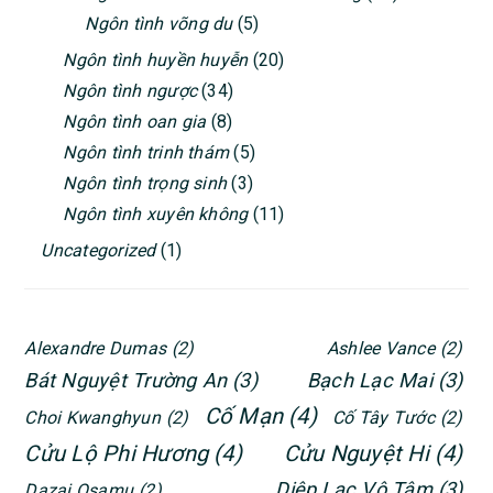
Ngôn tình võng du
(5)
Ngôn tình huyền huyễn
(20)
Ngôn tình ngược
(34)
Ngôn tình oan gia
(8)
Ngôn tình trinh thám
(5)
Ngôn tình trọng sinh
(3)
Ngôn tình xuyên không
(11)
Uncategorized
(1)
Alexandre Dumas
(2)
Ashlee Vance
(2)
Bát Nguyệt Trường An
(3)
Bạch Lạc Mai
(3)
Cố Mạn
(4)
Choi Kwanghyun
(2)
Cố Tây Tước
(2)
Cửu Lộ Phi Hương
(4)
Cửu Nguyệt Hi
(4)
Diệp Lạc Vô Tâm
(3)
Dazai Osamu
(2)