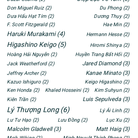
Don Miguel Ruiz
(2)
Du Phong
(2)
Dưa Hấu Hạt Tím
(2)
Dương Thụy
(2)
F. Scott Fitzgerald
(2)
Hae Min
(2)
Haruki Murakami
(4)
Hermann Hesse
(2)
Higashino Keigo
(5)
Hiromi Shinya
(2)
Hoàng Hải Nguyễn
(2)
Huyền Trang Bất Hối
(2)
Jared Diamond
(3)
Jack Weatherford
(2)
Kanae Minato
(3)
Jeffrey Archer
(2)
Kazuo Ishiguro
(2)
Keigo Higashino
(2)
Ken Honda
(2)
Khaled Hosseini
(2)
Kim Suhyun
(2)
Luis Sepulveda
(3)
Kiên Trần
(2)
Lý Thượng Long
(6)
Lý Ái Linh
(2)
Lư Tư Hạo
(2)
Lưu Đồng
(2)
Lục Xu
(2)
Malcolm Gladwell
(3)
Matt Haig
(3)
Meik Wiking
(2)
Minh Nguyệt Thính Phong
(2)