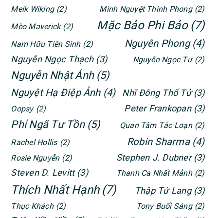
Meik Wiking
(2)
Minh Nguyệt Thính Phong
(2)
Mặc Bảo Phi Bảo
(7)
Mèo Maverick
(2)
Nguyên Phong
(4)
Nam Hữu Tiên Sinh
(2)
Nguyễn Ngọc Thạch
(3)
Nguyễn Ngọc Tư
(2)
Nguyễn Nhật Ánh
(5)
Nguyệt Hạ Điệp Ảnh
(4)
Nhĩ Đông Thố Tử
(3)
Peter Frankopan
(3)
Oopsy
(2)
Phỉ Ngã Tư Tồn
(5)
Quan Tâm Tắc Loạn
(2)
Robin Sharma
(4)
Rachel Hollis
(2)
Stephen J. Dubner
(3)
Rosie Nguyễn
(2)
Steven D. Levitt
(3)
Thanh Ca Nhất Mảnh
(2)
Thích Nhất Hạnh
(7)
Thập Tứ Lang
(3)
Thục Khách
(2)
Tony Buổi Sáng
(2)