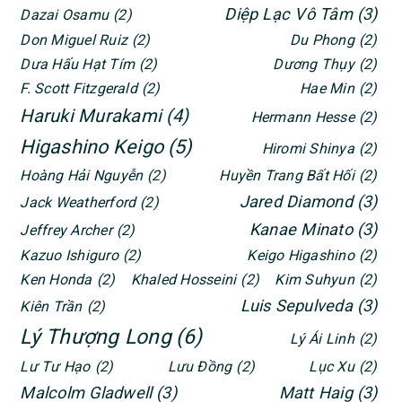
Diệp Lạc Vô Tâm
(3)
Dazai Osamu
(2)
Don Miguel Ruiz
(2)
Du Phong
(2)
Dưa Hấu Hạt Tím
(2)
Dương Thụy
(2)
F. Scott Fitzgerald
(2)
Hae Min
(2)
Haruki Murakami
(4)
Hermann Hesse
(2)
Higashino Keigo
(5)
Hiromi Shinya
(2)
Hoàng Hải Nguyễn
(2)
Huyền Trang Bất Hối
(2)
Jared Diamond
(3)
Jack Weatherford
(2)
Kanae Minato
(3)
Jeffrey Archer
(2)
Kazuo Ishiguro
(2)
Keigo Higashino
(2)
Ken Honda
(2)
Khaled Hosseini
(2)
Kim Suhyun
(2)
Luis Sepulveda
(3)
Kiên Trần
(2)
Lý Thượng Long
(6)
Lý Ái Linh
(2)
Lư Tư Hạo
(2)
Lưu Đồng
(2)
Lục Xu
(2)
Malcolm Gladwell
(3)
Matt Haig
(3)