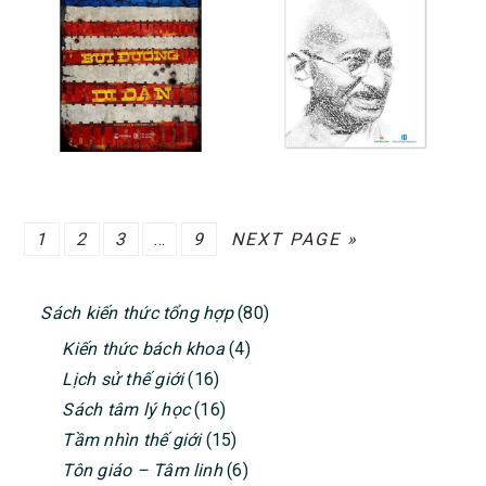
GO
GO
GO
Interim
GO
GO
1
2
3
…
9
NEXT PAGE »
TO
TO
TO
pages
TO
TO
PRIMARY
PAGE
PAGE
PAGE
omitted
PAGE
Sách kiến thức tổng hợp
(80)
SIDEBAR
Kiến thức bách khoa
(4)
Lịch sử thế giới
(16)
Sách tâm lý học
(16)
Tầm nhìn thế giới
(15)
Tôn giáo – Tâm linh
(6)