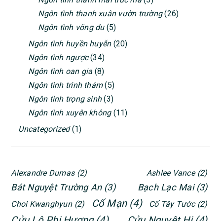
Ngôn tình thanh xuân vườn trường
(26)
Ngôn tình võng du
(5)
Ngôn tình huyền huyễn
(20)
Ngôn tình ngược
(34)
Ngôn tình oan gia
(8)
Ngôn tình trinh thám
(5)
Ngôn tình trọng sinh
(3)
Ngôn tình xuyên không
(11)
Uncategorized
(1)
Alexandre Dumas
(2)
Ashlee Vance
(2)
Bát Nguyệt Trường An
(3)
Bạch Lạc Mai
(3)
Cố Mạn
(4)
Choi Kwanghyun
(2)
Cố Tây Tước
(2)
Cửu Lộ Phi Hương
(4)
Cửu Nguyệt Hi
(4)