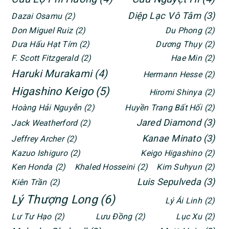
Diệp Lạc Vô Tâm
(3)
Dazai Osamu
(2)
Don Miguel Ruiz
(2)
Du Phong
(2)
Dưa Hấu Hạt Tím
(2)
Dương Thụy
(2)
F. Scott Fitzgerald
(2)
Hae Min
(2)
Haruki Murakami
(4)
Hermann Hesse
(2)
Higashino Keigo
(5)
Hiromi Shinya
(2)
Hoàng Hải Nguyễn
(2)
Huyền Trang Bất Hối
(2)
Jared Diamond
(3)
Jack Weatherford
(2)
Kanae Minato
(3)
Jeffrey Archer
(2)
Kazuo Ishiguro
(2)
Keigo Higashino
(2)
Ken Honda
(2)
Khaled Hosseini
(2)
Kim Suhyun
(2)
Luis Sepulveda
(3)
Kiên Trần
(2)
Lý Thượng Long
(6)
Lý Ái Linh
(2)
Lư Tư Hạo
(2)
Lưu Đồng
(2)
Lục Xu
(2)