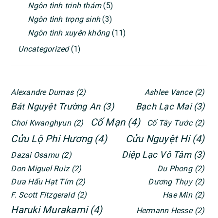
Ngôn tình trinh thám
(5)
Ngôn tình trọng sinh
(3)
Ngôn tình xuyên không
(11)
Uncategorized
(1)
Alexandre Dumas
(2)
Ashlee Vance
(2)
Bát Nguyệt Trường An
(3)
Bạch Lạc Mai
(3)
Cố Mạn
(4)
Choi Kwanghyun
(2)
Cố Tây Tước
(2)
Cửu Lộ Phi Hương
(4)
Cửu Nguyệt Hi
(4)
Diệp Lạc Vô Tâm
(3)
Dazai Osamu
(2)
Don Miguel Ruiz
(2)
Du Phong
(2)
Dưa Hấu Hạt Tím
(2)
Dương Thụy
(2)
F. Scott Fitzgerald
(2)
Hae Min
(2)
Haruki Murakami
(4)
Hermann Hesse
(2)