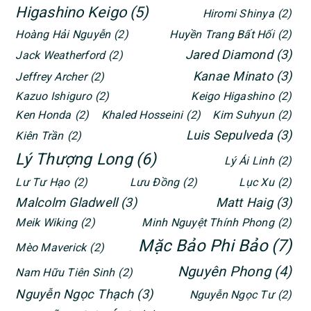
Higashino Keigo
(5)
Hiromi Shinya
(2)
Hoàng Hải Nguyễn
(2)
Huyền Trang Bất Hối
(2)
Jared Diamond
(3)
Jack Weatherford
(2)
Kanae Minato
(3)
Jeffrey Archer
(2)
Kazuo Ishiguro
(2)
Keigo Higashino
(2)
Ken Honda
(2)
Khaled Hosseini
(2)
Kim Suhyun
(2)
Luis Sepulveda
(3)
Kiên Trần
(2)
Lý Thượng Long
(6)
Lý Ái Linh
(2)
Lư Tư Hạo
(2)
Lưu Đồng
(2)
Lục Xu
(2)
Malcolm Gladwell
(3)
Matt Haig
(3)
Meik Wiking
(2)
Minh Nguyệt Thính Phong
(2)
Mặc Bảo Phi Bảo
(7)
Mèo Maverick
(2)
Nguyên Phong
(4)
Nam Hữu Tiên Sinh
(2)
Nguyễn Ngọc Thạch
(3)
Nguyễn Ngọc Tư
(2)