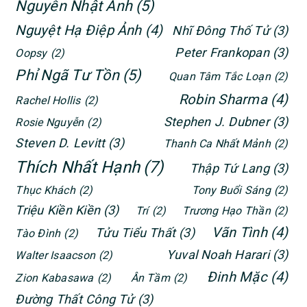
Nguyễn Nhật Ánh
(5)
Nguyệt Hạ Điệp Ảnh
(4)
Nhĩ Đông Thố Tử
(3)
Peter Frankopan
(3)
Oopsy
(2)
Phỉ Ngã Tư Tồn
(5)
Quan Tâm Tắc Loạn
(2)
Robin Sharma
(4)
Rachel Hollis
(2)
Stephen J. Dubner
(3)
Rosie Nguyễn
(2)
Steven D. Levitt
(3)
Thanh Ca Nhất Mảnh
(2)
Thích Nhất Hạnh
(7)
Thập Tứ Lang
(3)
Thục Khách
(2)
Tony Buổi Sáng
(2)
Triệu Kiền Kiền
(3)
Trí
(2)
Trương Hạo Thần
(2)
Vãn Tình
(4)
Tửu Tiểu Thất
(3)
Tào Đình
(2)
Yuval Noah Harari
(3)
Walter Isaacson
(2)
Đinh Mặc
(4)
Zion Kabasawa
(2)
Ân Tầm
(2)
Đường Thất Công Tử
(3)