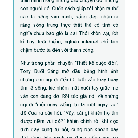
thân mình trong những câu chuyện đó, những
con người đó. Cuốn sách giúp tôi nhận ra thế
nào là sống văn minh, sống đẹp, nhận ra
rằng sống trung thực thật thà có tình có
nghĩa chưa bao giờ là sai. Thói khôn vặt, ích
kỉ hay lười biếng, nghiện internet chỉ làm
chậm bước ta đến với thành công.
Như trong phần chuyện “Thiết kế cuộc đời”,
Tony Buổi Sáng mở đầu bằng hình ảnh
những con người đến 60 tuổi vẫn loay hoay
tìm lẽ sống, lúc nhắm mắt xuôi tay giấc mơ
vẫn còn dang dở. Rồi tác giả nói về những
người “mỗi ngày sống lại là một ngày vui”
để đưa ra câu hỏi: “Vậy, cái gì khiến họ tìm
được niềm vui đó?” khiến chính tôi khi đọc
đến đây cũng tự hỏi, cũng băn khoăn day
dứt rằng liệu mình có đang sống vui, có