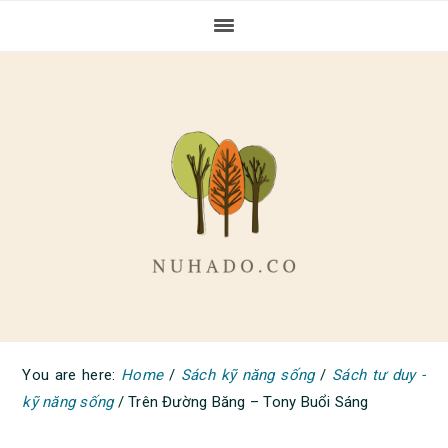
Skip
Skip
Skip
to
to
to
primary
main
primary
navigation
content
sidebar
You are here:
Home
/
Sách kỹ năng sống
/
Sách tư duy -
kỹ năng sống
/
Trên Đường Băng – Tony Buổi Sáng