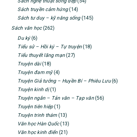
Sách nghệ thuật sống đẹp
(54)
Sách truyền cảm hứng
(14)
Sách tư duy – kỹ năng sống
(145)
Sách văn học
(262)
Du ký
(6)
Tiểu sử – Hồi ký – Tự truyện
(18)
Tiểu thuyết lãng mạn
(27)
Truyện dài
(18)
Truyện đam mỹ
(4)
Truyện Giả tưởng – Huyền Bí – Phiêu Lưu
(6)
Truyện kinh dị
(1)
Truyện ngắn – Tản văn – Tạp văn
(56)
Truyện tiên hiệp
(1)
Truyện trinh thám
(13)
Văn học Hàn Quốc
(13)
Văn học kinh điển
(21)