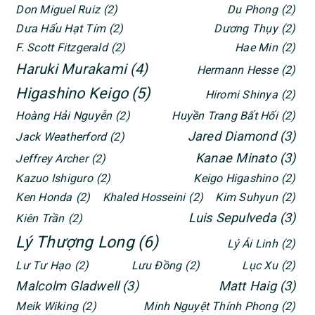
Don Miguel Ruiz
(2)
Du Phong
(2)
Dưa Hấu Hạt Tím
(2)
Dương Thụy
(2)
F. Scott Fitzgerald
(2)
Hae Min
(2)
Haruki Murakami
(4)
Hermann Hesse
(2)
Higashino Keigo
(5)
Hiromi Shinya
(2)
Hoàng Hải Nguyễn
(2)
Huyền Trang Bất Hối
(2)
Jared Diamond
(3)
Jack Weatherford
(2)
Kanae Minato
(3)
Jeffrey Archer
(2)
Kazuo Ishiguro
(2)
Keigo Higashino
(2)
Ken Honda
(2)
Khaled Hosseini
(2)
Kim Suhyun
(2)
Luis Sepulveda
(3)
Kiên Trần
(2)
Lý Thượng Long
(6)
Lý Ái Linh
(2)
Lư Tư Hạo
(2)
Lưu Đồng
(2)
Lục Xu
(2)
Malcolm Gladwell
(3)
Matt Haig
(3)
Meik Wiking
(2)
Minh Nguyệt Thính Phong
(2)