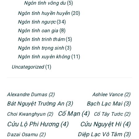
Ngôn tình võng du
(5)
Ngôn tình huyền huyễn
(20)
Ngôn tình ngược
(34)
Ngôn tình oan gia
(8)
Ngôn tình trinh thám
(5)
Ngôn tình trọng sinh
(3)
Ngôn tình xuyên không
(11)
Uncategorized
(1)
Alexandre Dumas
(2)
Ashlee Vance
(2)
Bát Nguyệt Trường An
(3)
Bạch Lạc Mai
(3)
Cố Mạn
(4)
Choi Kwanghyun
(2)
Cố Tây Tước
(2)
Cửu Lộ Phi Hương
(4)
Cửu Nguyệt Hi
(4)
Diệp Lạc Vô Tâm
(3)
Dazai Osamu
(2)