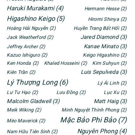
Haruki Murakami
(4)
Hermann Hesse
(2)
Higashino Keigo
(5)
Hiromi Shinya
(2)
Hoàng Hải Nguyễn
(2)
Huyền Trang Bất Hối
(2)
Jared Diamond
(3)
Jack Weatherford
(2)
Kanae Minato
(3)
Jeffrey Archer
(2)
Kazuo Ishiguro
(2)
Keigo Higashino
(2)
Ken Honda
(2)
Khaled Hosseini
(2)
Kim Suhyun
(2)
Luis Sepulveda
(3)
Kiên Trần
(2)
Lý Thượng Long
(6)
Lý Ái Linh
(2)
Lư Tư Hạo
(2)
Lưu Đồng
(2)
Lục Xu
(2)
Malcolm Gladwell
(3)
Matt Haig
(3)
Meik Wiking
(2)
Minh Nguyệt Thính Phong
(2)
Mặc Bảo Phi Bảo
(7)
Mèo Maverick
(2)
Nguyên Phong
(4)
Nam Hữu Tiên Sinh
(2)