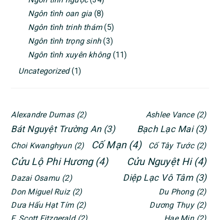
Ngôn tình oan gia
(8)
Ngôn tình trinh thám
(5)
Ngôn tình trọng sinh
(3)
Ngôn tình xuyên không
(11)
Uncategorized
(1)
Alexandre Dumas
(2)
Ashlee Vance
(2)
Bát Nguyệt Trường An
(3)
Bạch Lạc Mai
(3)
Cố Mạn
(4)
Choi Kwanghyun
(2)
Cố Tây Tước
(2)
Cửu Lộ Phi Hương
(4)
Cửu Nguyệt Hi
(4)
Diệp Lạc Vô Tâm
(3)
Dazai Osamu
(2)
Don Miguel Ruiz
(2)
Du Phong
(2)
Dưa Hấu Hạt Tím
(2)
Dương Thụy
(2)
F. Scott Fitzgerald
(2)
Hae Min
(2)