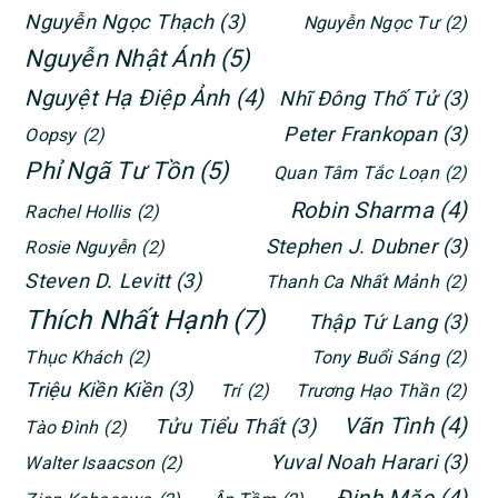
Nguyễn Ngọc Thạch
(3)
Nguyễn Ngọc Tư
(2)
Nguyễn Nhật Ánh
(5)
Nguyệt Hạ Điệp Ảnh
(4)
Nhĩ Đông Thố Tử
(3)
Peter Frankopan
(3)
Oopsy
(2)
Phỉ Ngã Tư Tồn
(5)
Quan Tâm Tắc Loạn
(2)
Robin Sharma
(4)
Rachel Hollis
(2)
Stephen J. Dubner
(3)
Rosie Nguyễn
(2)
Steven D. Levitt
(3)
Thanh Ca Nhất Mảnh
(2)
Thích Nhất Hạnh
(7)
Thập Tứ Lang
(3)
Thục Khách
(2)
Tony Buổi Sáng
(2)
Triệu Kiền Kiền
(3)
Trí
(2)
Trương Hạo Thần
(2)
Vãn Tình
(4)
Tửu Tiểu Thất
(3)
Tào Đình
(2)
Yuval Noah Harari
(3)
Walter Isaacson
(2)