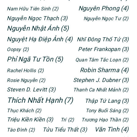
Nguyên Phong
(4)
Nam Hữu Tiên Sinh
(2)
Nguyễn Ngọc Thạch
(3)
Nguyễn Ngọc Tư
(2)
Nguyễn Nhật Ánh
(5)
Nguyệt Hạ Điệp Ảnh
(4)
Nhĩ Đông Thố Tử
(3)
Peter Frankopan
(3)
Oopsy
(2)
Phỉ Ngã Tư Tồn
(5)
Quan Tâm Tắc Loạn
(2)
Robin Sharma
(4)
Rachel Hollis
(2)
Stephen J. Dubner
(3)
Rosie Nguyễn
(2)
Steven D. Levitt
(3)
Thanh Ca Nhất Mảnh
(2)
Thích Nhất Hạnh
(7)
Thập Tứ Lang
(3)
Thục Khách
(2)
Tony Buổi Sáng
(2)
Triệu Kiền Kiền
(3)
Trí
(2)
Trương Hạo Thần
(2)
Vãn Tình
(4)
Tửu Tiểu Thất
(3)
Tào Đình
(2)