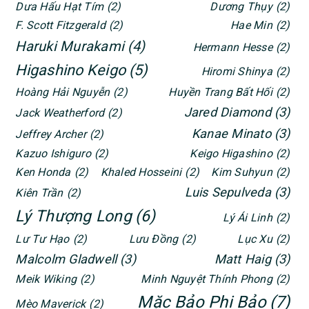
Dưa Hấu Hạt Tím
(2)
Dương Thụy
(2)
F. Scott Fitzgerald
(2)
Hae Min
(2)
Haruki Murakami
(4)
Hermann Hesse
(2)
Higashino Keigo
(5)
Hiromi Shinya
(2)
Hoàng Hải Nguyễn
(2)
Huyền Trang Bất Hối
(2)
Jared Diamond
(3)
Jack Weatherford
(2)
Kanae Minato
(3)
Jeffrey Archer
(2)
Kazuo Ishiguro
(2)
Keigo Higashino
(2)
Ken Honda
(2)
Khaled Hosseini
(2)
Kim Suhyun
(2)
Luis Sepulveda
(3)
Kiên Trần
(2)
Lý Thượng Long
(6)
Lý Ái Linh
(2)
Lư Tư Hạo
(2)
Lưu Đồng
(2)
Lục Xu
(2)
Malcolm Gladwell
(3)
Matt Haig
(3)
Meik Wiking
(2)
Minh Nguyệt Thính Phong
(2)
Mặc Bảo Phi Bảo
(7)
Mèo Maverick
(2)