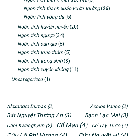
Ngôn tình thanh xuân vườn trường
(26)
Ngôn tình võng du
(5)
Ngôn tình huyền huyễn
(20)
Ngôn tình ngược
(34)
Ngôn tình oan gia
(8)
Ngôn tình trinh thám
(5)
Ngôn tình trọng sinh
(3)
Ngôn tình xuyên không
(11)
Uncategorized
(1)
Alexandre Dumas
(2)
Ashlee Vance
(2)
Bát Nguyệt Trường An
(3)
Bạch Lạc Mai
(3)
Cố Mạn
(4)
Choi Kwanghyun
(2)
Cố Tây Tước
(2)
Cửu Lộ Phi Hương
(4)
Cửu Nguyệt Hi
(4)