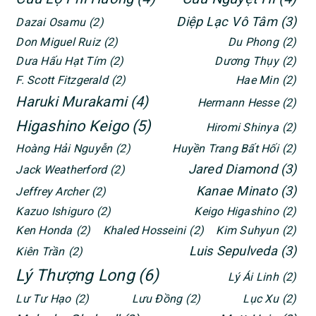
Diệp Lạc Vô Tâm
(3)
Dazai Osamu
(2)
Don Miguel Ruiz
(2)
Du Phong
(2)
Dưa Hấu Hạt Tím
(2)
Dương Thụy
(2)
F. Scott Fitzgerald
(2)
Hae Min
(2)
Haruki Murakami
(4)
Hermann Hesse
(2)
Higashino Keigo
(5)
Hiromi Shinya
(2)
Hoàng Hải Nguyễn
(2)
Huyền Trang Bất Hối
(2)
Jared Diamond
(3)
Jack Weatherford
(2)
Kanae Minato
(3)
Jeffrey Archer
(2)
Kazuo Ishiguro
(2)
Keigo Higashino
(2)
Ken Honda
(2)
Khaled Hosseini
(2)
Kim Suhyun
(2)
Luis Sepulveda
(3)
Kiên Trần
(2)
Lý Thượng Long
(6)
Lý Ái Linh
(2)
Lư Tư Hạo
(2)
Lưu Đồng
(2)
Lục Xu
(2)