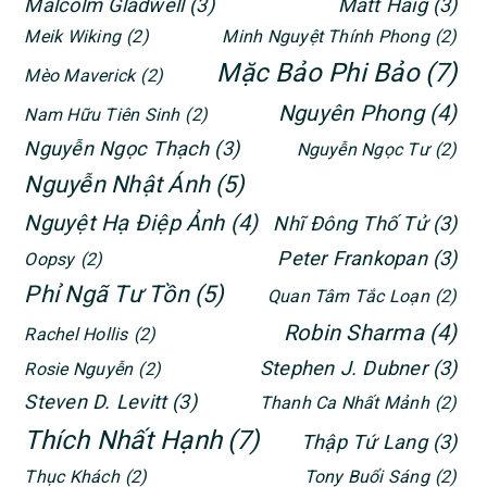
Malcolm Gladwell
(3)
Matt Haig
(3)
Meik Wiking
(2)
Minh Nguyệt Thính Phong
(2)
Mặc Bảo Phi Bảo
(7)
Mèo Maverick
(2)
Nguyên Phong
(4)
Nam Hữu Tiên Sinh
(2)
Nguyễn Ngọc Thạch
(3)
Nguyễn Ngọc Tư
(2)
Nguyễn Nhật Ánh
(5)
Nguyệt Hạ Điệp Ảnh
(4)
Nhĩ Đông Thố Tử
(3)
Peter Frankopan
(3)
Oopsy
(2)
Phỉ Ngã Tư Tồn
(5)
Quan Tâm Tắc Loạn
(2)
Robin Sharma
(4)
Rachel Hollis
(2)
Stephen J. Dubner
(3)
Rosie Nguyễn
(2)
Steven D. Levitt
(3)
Thanh Ca Nhất Mảnh
(2)
Thích Nhất Hạnh
(7)
Thập Tứ Lang
(3)
Thục Khách
(2)
Tony Buổi Sáng
(2)