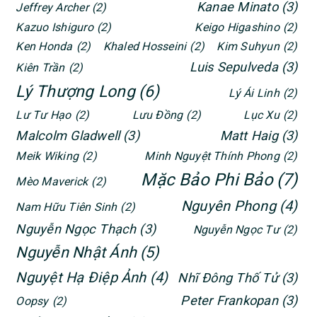
Kanae Minato
(3)
Jeffrey Archer
(2)
Kazuo Ishiguro
(2)
Keigo Higashino
(2)
Ken Honda
(2)
Khaled Hosseini
(2)
Kim Suhyun
(2)
Luis Sepulveda
(3)
Kiên Trần
(2)
Lý Thượng Long
(6)
Lý Ái Linh
(2)
Lư Tư Hạo
(2)
Lưu Đồng
(2)
Lục Xu
(2)
Malcolm Gladwell
(3)
Matt Haig
(3)
Meik Wiking
(2)
Minh Nguyệt Thính Phong
(2)
Mặc Bảo Phi Bảo
(7)
Mèo Maverick
(2)
Nguyên Phong
(4)
Nam Hữu Tiên Sinh
(2)
Nguyễn Ngọc Thạch
(3)
Nguyễn Ngọc Tư
(2)
Nguyễn Nhật Ánh
(5)
Nguyệt Hạ Điệp Ảnh
(4)
Nhĩ Đông Thố Tử
(3)
Peter Frankopan
(3)
Oopsy
(2)