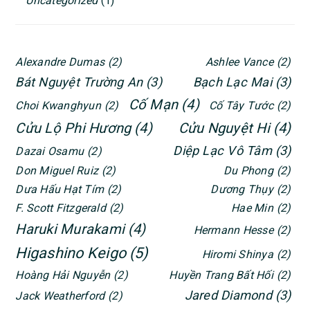
Uncategorized
(1)
Alexandre Dumas
(2)
Ashlee Vance
(2)
Bát Nguyệt Trường An
(3)
Bạch Lạc Mai
(3)
Cố Mạn
(4)
Choi Kwanghyun
(2)
Cố Tây Tước
(2)
Cửu Lộ Phi Hương
(4)
Cửu Nguyệt Hi
(4)
Diệp Lạc Vô Tâm
(3)
Dazai Osamu
(2)
Don Miguel Ruiz
(2)
Du Phong
(2)
Dưa Hấu Hạt Tím
(2)
Dương Thụy
(2)
F. Scott Fitzgerald
(2)
Hae Min
(2)
Haruki Murakami
(4)
Hermann Hesse
(2)
Higashino Keigo
(5)
Hiromi Shinya
(2)
Hoàng Hải Nguyễn
(2)
Huyền Trang Bất Hối
(2)
Jared Diamond
(3)
Jack Weatherford
(2)