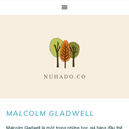
Skip
Skip
Skip
to
to
to
primary
main
primary
navigation
content
sidebar
MALCOLM GLADWELL
Malcolm Gladwell là một trong những học giả hàng đầu thế