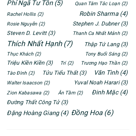
Phỉ Ngã Tư Tồn
(5)
Quan Tâm Tắc Loạn
(2)
Robin Sharma
(4)
Rachel Hollis
(2)
Stephen J. Dubner
(3)
Rosie Nguyễn
(2)
Steven D. Levitt
(3)
Thanh Ca Nhất Mảnh
(2)
Thích Nhất Hạnh
(7)
Thập Tứ Lang
(3)
Thục Khách
(2)
Tony Buổi Sáng
(2)
Triệu Kiền Kiền
(3)
Trí
(2)
Trương Hạo Thần
(2)
Vãn Tình
(4)
Tửu Tiểu Thất
(3)
Tào Đình
(2)
Yuval Noah Harari
(3)
Walter Isaacson
(2)
Đinh Mặc
(4)
Zion Kabasawa
(2)
Ân Tầm
(2)
Đường Thất Công Tử
(3)
Đồng Hoa
(6)
Đặng Hoàng Giang
(4)