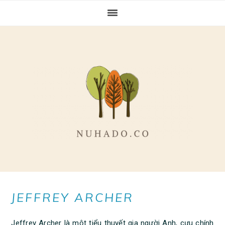
Skip
Skip
Skip
to
to
to
primary
main
primary
navigation
content
sidebar
JEFFREY ARCHER
Jeffrey Archer là một tiểu thuyết gia người Anh, cựu chính