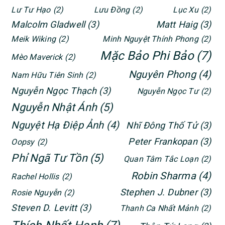
Lư Tư Hạo
(2)
Lưu Đồng
(2)
Lục Xu
(2)
Malcolm Gladwell
(3)
Matt Haig
(3)
Meik Wiking
(2)
Minh Nguyệt Thính Phong
(2)
Mặc Bảo Phi Bảo
(7)
Mèo Maverick
(2)
Nguyên Phong
(4)
Nam Hữu Tiên Sinh
(2)
Nguyễn Ngọc Thạch
(3)
Nguyễn Ngọc Tư
(2)
Nguyễn Nhật Ánh
(5)
Nguyệt Hạ Điệp Ảnh
(4)
Nhĩ Đông Thố Tử
(3)
Peter Frankopan
(3)
Oopsy
(2)
Phỉ Ngã Tư Tồn
(5)
Quan Tâm Tắc Loạn
(2)
Robin Sharma
(4)
Rachel Hollis
(2)
Stephen J. Dubner
(3)
Rosie Nguyễn
(2)
Steven D. Levitt
(3)
Thanh Ca Nhất Mảnh
(2)