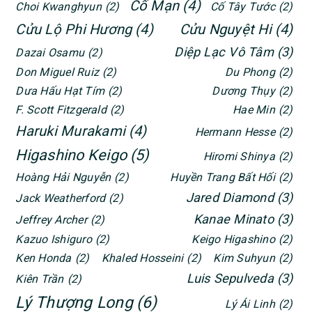
Cố Mạn
(4)
Choi Kwanghyun
(2)
Cố Tây Tước
(2)
Cửu Lộ Phi Hương
(4)
Cửu Nguyệt Hi
(4)
Diệp Lạc Vô Tâm
(3)
Dazai Osamu
(2)
Don Miguel Ruiz
(2)
Du Phong
(2)
Dưa Hấu Hạt Tím
(2)
Dương Thụy
(2)
F. Scott Fitzgerald
(2)
Hae Min
(2)
Haruki Murakami
(4)
Hermann Hesse
(2)
Higashino Keigo
(5)
Hiromi Shinya
(2)
Hoàng Hải Nguyễn
(2)
Huyền Trang Bất Hối
(2)
Jared Diamond
(3)
Jack Weatherford
(2)
Kanae Minato
(3)
Jeffrey Archer
(2)
Kazuo Ishiguro
(2)
Keigo Higashino
(2)
Ken Honda
(2)
Khaled Hosseini
(2)
Kim Suhyun
(2)
Luis Sepulveda
(3)
Kiên Trần
(2)
Lý Thượng Long
(6)
Lý Ái Linh
(2)