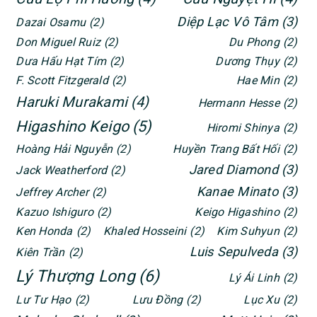
Diệp Lạc Vô Tâm
(3)
Dazai Osamu
(2)
Don Miguel Ruiz
(2)
Du Phong
(2)
Dưa Hấu Hạt Tím
(2)
Dương Thụy
(2)
F. Scott Fitzgerald
(2)
Hae Min
(2)
Haruki Murakami
(4)
Hermann Hesse
(2)
Higashino Keigo
(5)
Hiromi Shinya
(2)
Hoàng Hải Nguyễn
(2)
Huyền Trang Bất Hối
(2)
Jared Diamond
(3)
Jack Weatherford
(2)
Kanae Minato
(3)
Jeffrey Archer
(2)
Kazuo Ishiguro
(2)
Keigo Higashino
(2)
Ken Honda
(2)
Khaled Hosseini
(2)
Kim Suhyun
(2)
Luis Sepulveda
(3)
Kiên Trần
(2)
Lý Thượng Long
(6)
Lý Ái Linh
(2)
Lư Tư Hạo
(2)
Lưu Đồng
(2)
Lục Xu
(2)