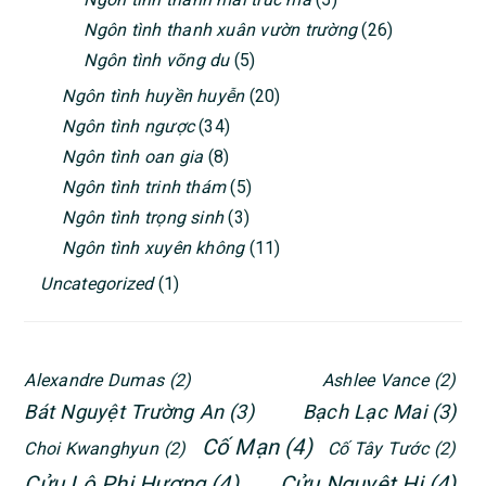
Ngôn tình thanh xuân vườn trường
(26)
Ngôn tình võng du
(5)
Ngôn tình huyền huyễn
(20)
Ngôn tình ngược
(34)
Ngôn tình oan gia
(8)
Ngôn tình trinh thám
(5)
Ngôn tình trọng sinh
(3)
Ngôn tình xuyên không
(11)
Uncategorized
(1)
Alexandre Dumas
(2)
Ashlee Vance
(2)
Bát Nguyệt Trường An
(3)
Bạch Lạc Mai
(3)
Cố Mạn
(4)
Choi Kwanghyun
(2)
Cố Tây Tước
(2)
Cửu Lộ Phi Hương
(4)
Cửu Nguyệt Hi
(4)