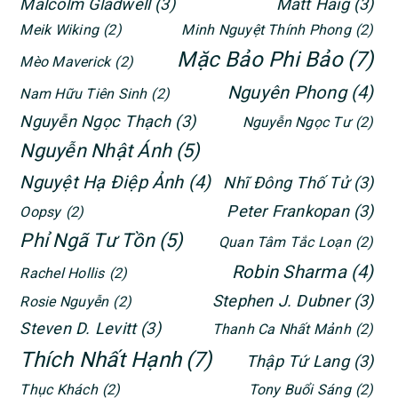
Malcolm Gladwell
(3)
Matt Haig
(3)
Meik Wiking
(2)
Minh Nguyệt Thính Phong
(2)
Mặc Bảo Phi Bảo
(7)
Mèo Maverick
(2)
Nguyên Phong
(4)
Nam Hữu Tiên Sinh
(2)
Nguyễn Ngọc Thạch
(3)
Nguyễn Ngọc Tư
(2)
Nguyễn Nhật Ánh
(5)
Nguyệt Hạ Điệp Ảnh
(4)
Nhĩ Đông Thố Tử
(3)
Peter Frankopan
(3)
Oopsy
(2)
Phỉ Ngã Tư Tồn
(5)
Quan Tâm Tắc Loạn
(2)
Robin Sharma
(4)
Rachel Hollis
(2)
Stephen J. Dubner
(3)
Rosie Nguyễn
(2)
Steven D. Levitt
(3)
Thanh Ca Nhất Mảnh
(2)
Thích Nhất Hạnh
(7)
Thập Tứ Lang
(3)
Thục Khách
(2)
Tony Buổi Sáng
(2)