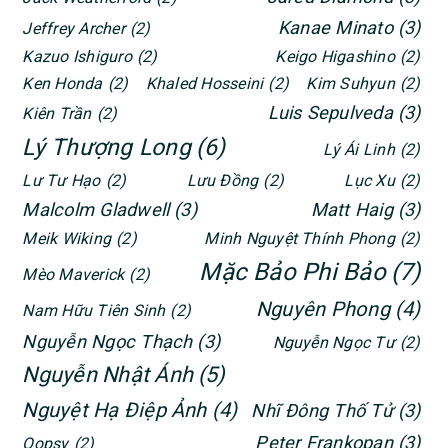
Kanae Minato
(3)
Jeffrey Archer
(2)
Kazuo Ishiguro
(2)
Keigo Higashino
(2)
Ken Honda
(2)
Khaled Hosseini
(2)
Kim Suhyun
(2)
Luis Sepulveda
(3)
Kiên Trần
(2)
Lý Thượng Long
(6)
Lý Ái Linh
(2)
Lư Tư Hạo
(2)
Lưu Đồng
(2)
Lục Xu
(2)
Malcolm Gladwell
(3)
Matt Haig
(3)
Meik Wiking
(2)
Minh Nguyệt Thính Phong
(2)
Mặc Bảo Phi Bảo
(7)
Mèo Maverick
(2)
Nguyên Phong
(4)
Nam Hữu Tiên Sinh
(2)
Nguyễn Ngọc Thạch
(3)
Nguyễn Ngọc Tư
(2)
Nguyễn Nhật Ánh
(5)
Nguyệt Hạ Điệp Ảnh
(4)
Nhĩ Đông Thố Tử
(3)
Peter Frankopan
(3)
Oopsy
(2)