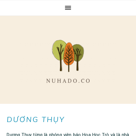
Skip
Skip
Skip
to
to
to
primary
main
primary
navigation
content
sidebar
DƯƠNG THỤY
Dương Thụy từng là phóng viên báo Hoa Học Trò và là nhà