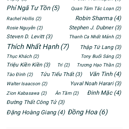
Phỉ Ngã Tư Tồn
(5)
Quan Tâm Tắc Loạn
(2)
Robin Sharma
(4)
Rachel Hollis
(2)
Stephen J. Dubner
(3)
Rosie Nguyễn
(2)
Steven D. Levitt
(3)
Thanh Ca Nhất Mảnh
(2)
Thích Nhất Hạnh
(7)
Thập Tứ Lang
(3)
Thục Khách
(2)
Tony Buổi Sáng
(2)
Triệu Kiền Kiền
(3)
Trí
(2)
Trương Hạo Thần
(2)
Vãn Tình
(4)
Tửu Tiểu Thất
(3)
Tào Đình
(2)
Yuval Noah Harari
(3)
Walter Isaacson
(2)
Đinh Mặc
(4)
Zion Kabasawa
(2)
Ân Tầm
(2)
Đường Thất Công Tử
(3)
Đồng Hoa
(6)
Đặng Hoàng Giang
(4)