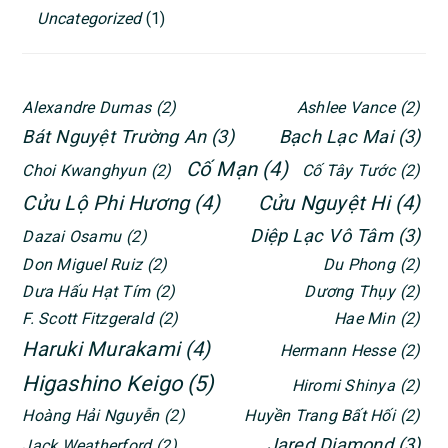
Uncategorized
(1)
Alexandre Dumas
(2)
Ashlee Vance
(2)
Bát Nguyệt Trường An
(3)
Bạch Lạc Mai
(3)
Cố Mạn
(4)
Choi Kwanghyun
(2)
Cố Tây Tước
(2)
Cửu Lộ Phi Hương
(4)
Cửu Nguyệt Hi
(4)
Diệp Lạc Vô Tâm
(3)
Dazai Osamu
(2)
Don Miguel Ruiz
(2)
Du Phong
(2)
Dưa Hấu Hạt Tím
(2)
Dương Thụy
(2)
F. Scott Fitzgerald
(2)
Hae Min
(2)
Haruki Murakami
(4)
Hermann Hesse
(2)
Higashino Keigo
(5)
Hiromi Shinya
(2)
Hoàng Hải Nguyễn
(2)
Huyền Trang Bất Hối
(2)
Jared Diamond
(3)
Jack Weatherford
(2)