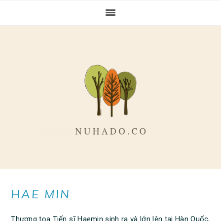
Skip
Skip
Skip
to
to
to
primary
main
primary
navigation
content
sidebar
HAE MIN
Thượng tọa Tiến sĩ Haemin sinh ra và lớn lên tại Hàn Quốc,