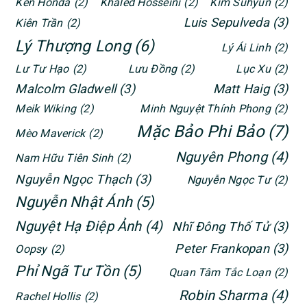
Ken Honda
(2)
Khaled Hosseini
(2)
Kim Suhyun
(2)
Luis Sepulveda
(3)
Kiên Trần
(2)
Lý Thượng Long
(6)
Lý Ái Linh
(2)
Lư Tư Hạo
(2)
Lưu Đồng
(2)
Lục Xu
(2)
Malcolm Gladwell
(3)
Matt Haig
(3)
Meik Wiking
(2)
Minh Nguyệt Thính Phong
(2)
Mặc Bảo Phi Bảo
(7)
Mèo Maverick
(2)
Nguyên Phong
(4)
Nam Hữu Tiên Sinh
(2)
Nguyễn Ngọc Thạch
(3)
Nguyễn Ngọc Tư
(2)
Nguyễn Nhật Ánh
(5)
Nguyệt Hạ Điệp Ảnh
(4)
Nhĩ Đông Thố Tử
(3)
Peter Frankopan
(3)
Oopsy
(2)
Phỉ Ngã Tư Tồn
(5)
Quan Tâm Tắc Loạn
(2)
Robin Sharma
(4)
Rachel Hollis
(2)