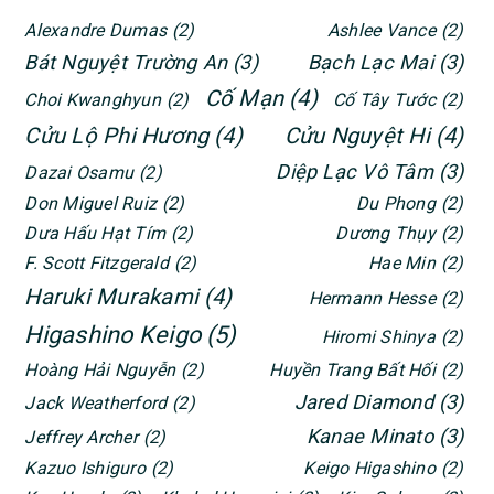
Alexandre Dumas
(2)
Ashlee Vance
(2)
Bát Nguyệt Trường An
(3)
Bạch Lạc Mai
(3)
Cố Mạn
(4)
Choi Kwanghyun
(2)
Cố Tây Tước
(2)
Cửu Lộ Phi Hương
(4)
Cửu Nguyệt Hi
(4)
Diệp Lạc Vô Tâm
(3)
Dazai Osamu
(2)
Don Miguel Ruiz
(2)
Du Phong
(2)
Dưa Hấu Hạt Tím
(2)
Dương Thụy
(2)
F. Scott Fitzgerald
(2)
Hae Min
(2)
Haruki Murakami
(4)
Hermann Hesse
(2)
Higashino Keigo
(5)
Hiromi Shinya
(2)
Hoàng Hải Nguyễn
(2)
Huyền Trang Bất Hối
(2)
Jared Diamond
(3)
Jack Weatherford
(2)
Kanae Minato
(3)
Jeffrey Archer
(2)
Kazuo Ishiguro
(2)
Keigo Higashino
(2)