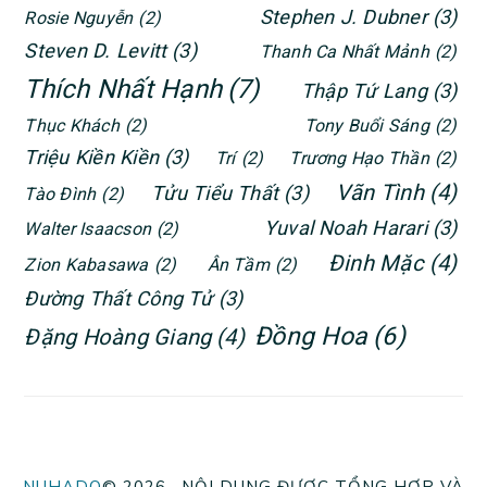
Stephen J. Dubner
(3)
Rosie Nguyễn
(2)
Steven D. Levitt
(3)
Thanh Ca Nhất Mảnh
(2)
Thích Nhất Hạnh
(7)
Thập Tứ Lang
(3)
Thục Khách
(2)
Tony Buổi Sáng
(2)
Triệu Kiền Kiền
(3)
Trí
(2)
Trương Hạo Thần
(2)
Vãn Tình
(4)
Tửu Tiểu Thất
(3)
Tào Đình
(2)
Yuval Noah Harari
(3)
Walter Isaacson
(2)
Đinh Mặc
(4)
Zion Kabasawa
(2)
Ân Tầm
(2)
Đường Thất Công Tử
(3)
Đồng Hoa
(6)
Đặng Hoàng Giang
(4)
NUHADO
© 2026 · NỘI DUNG ĐƯỢC TỔNG HỢP VÀ