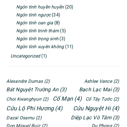
Ngôn tình huyền huyễn
(20)
Ngôn tình ngược
(34)
Ngôn tình oan gia
(8)
Ngôn tình trinh thám
(5)
Ngôn tình trọng sinh
(3)
Ngôn tình xuyên không
(11)
Uncategorized
(1)
Alexandre Dumas
(2)
Ashlee Vance
(2)
Bát Nguyệt Trường An
(3)
Bạch Lạc Mai
(3)
Cố Mạn
(4)
Choi Kwanghyun
(2)
Cố Tây Tước
(2)
Cửu Lộ Phi Hương
(4)
Cửu Nguyệt Hi
(4)
Diệp Lạc Vô Tâm
(3)
Dazai Osamu
(2)
Don Miguel Ruiz
(2)
Du Phong
(2)