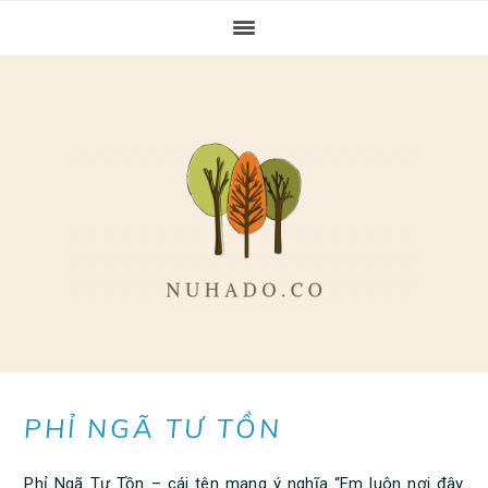
Skip
Skip
Skip
to
to
to
primary
main
primary
navigation
content
sidebar
PHỈ NGÃ TƯ TỒN
Phỉ Ngã Tư Tồn – cái tên mang ý nghĩa “Em luôn nơi đây