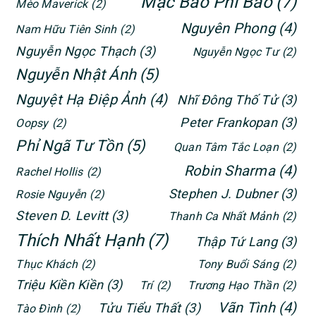
Mặc Bảo Phi Bảo
(7)
Mèo Maverick
(2)
Nguyên Phong
(4)
Nam Hữu Tiên Sinh
(2)
Nguyễn Ngọc Thạch
(3)
Nguyễn Ngọc Tư
(2)
Nguyễn Nhật Ánh
(5)
Nguyệt Hạ Điệp Ảnh
(4)
Nhĩ Đông Thố Tử
(3)
Peter Frankopan
(3)
Oopsy
(2)
Phỉ Ngã Tư Tồn
(5)
Quan Tâm Tắc Loạn
(2)
Robin Sharma
(4)
Rachel Hollis
(2)
Stephen J. Dubner
(3)
Rosie Nguyễn
(2)
Steven D. Levitt
(3)
Thanh Ca Nhất Mảnh
(2)
Thích Nhất Hạnh
(7)
Thập Tứ Lang
(3)
Thục Khách
(2)
Tony Buổi Sáng
(2)
Triệu Kiền Kiền
(3)
Trí
(2)
Trương Hạo Thần
(2)
Vãn Tình
(4)
Tửu Tiểu Thất
(3)
Tào Đình
(2)