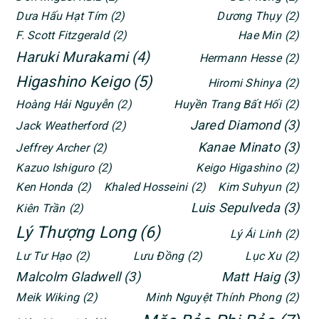
Dưa Hấu Hạt Tím
(2)
Dương Thụy
(2)
F. Scott Fitzgerald
(2)
Hae Min
(2)
Haruki Murakami
(4)
Hermann Hesse
(2)
Higashino Keigo
(5)
Hiromi Shinya
(2)
Hoàng Hải Nguyễn
(2)
Huyền Trang Bất Hối
(2)
Jared Diamond
(3)
Jack Weatherford
(2)
Kanae Minato
(3)
Jeffrey Archer
(2)
Kazuo Ishiguro
(2)
Keigo Higashino
(2)
Ken Honda
(2)
Khaled Hosseini
(2)
Kim Suhyun
(2)
Luis Sepulveda
(3)
Kiên Trần
(2)
Lý Thượng Long
(6)
Lý Ái Linh
(2)
Lư Tư Hạo
(2)
Lưu Đồng
(2)
Lục Xu
(2)
Malcolm Gladwell
(3)
Matt Haig
(3)
Meik Wiking
(2)
Minh Nguyệt Thính Phong
(2)