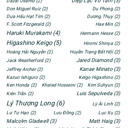
Diệp Lạc Vô Tâm
(3)
Dazai Osamu
(2)
Don Miguel Ruiz
(2)
Du Phong
(2)
Dưa Hấu Hạt Tím
(2)
Dương Thụy
(2)
F. Scott Fitzgerald
(2)
Hae Min
(2)
Haruki Murakami
(4)
Hermann Hesse
(2)
Higashino Keigo
(5)
Hiromi Shinya
(2)
Hoàng Hải Nguyễn
(2)
Huyền Trang Bất Hối
(2)
Jared Diamond
(3)
Jack Weatherford
(2)
Kanae Minato
(3)
Jeffrey Archer
(2)
Kazuo Ishiguro
(2)
Keigo Higashino
(2)
Ken Honda
(2)
Khaled Hosseini
(2)
Kim Suhyun
(2)
Luis Sepulveda
(3)
Kiên Trần
(2)
Lý Thượng Long
(6)
Lý Ái Linh
(2)
Lư Tư Hạo
(2)
Lưu Đồng
(2)
Lục Xu
(2)
Malcolm Gladwell
(3)
Matt Haig
(3)