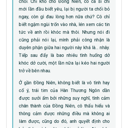
chối. Chỉ khổ cho Đồng Niên, cô ca sĩ chỉ
mới lần đầu biết yêu, lại bị người ta chối bỏ
ngay, còn gì đau lòng hơn nữa chứ? Cô chỉ
biết ngậm ngùi trốn vào nhà, lén xem các tin
tức về anh rồi khóc mà thôi. Nhưng nói đi
cũng phải nói lại, mình phải công nhận là
duyên phận giữa hai người này khá là… nhây.
Tiếp sau đấy là bao nhiêu tình huống dở
khóc dở cười, một lần nữa lại kéo hai người
trở về bên nhau.
Ở gần Đồng Niên, không biết là vô tình hay
cố ý, trái tim của Hàn Thương Ngôn dần
được sưởi ấm bởi những suy nghĩ, tình cảm
chân thành của Đồng Niên, cô thấu hiểu và
thông cảm được những điều mà không ai
làm được, cũng do đó, anh quyết định cho