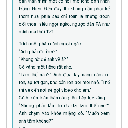
bản thân mình một cơ hội, mở lòng đón nhận
Đồng Niên. Đến đây thì không cần phải kể
thêm nữa, phía sau chỉ toàn là những đoạn
đối thoại siêu ngọt ngào, ngược dân FA như
mình mà thôi TvT
Trích một phân cảnh ngọt ngào:
“Anh phải đi rồi à?”
“Không nỡ để anh về à?”
Cô vâng một tiếng rất nhỏ.
“Làm thế nào?” Anh đưa tay nâng cằm cô
lên, áp tới gần, khẽ cắn lên đôi môi nhỏ, “Thế
thì về đến nơi sẽ gọi video cho em.”
Cô bị cắn toàn thân nóng lên, tiếp tục vâng.
“Nhưng phải tắm trước đã, làm thế nào?”
Anh chạm vào khóe miệng cô, “Muốn xem
anh tắm không?”