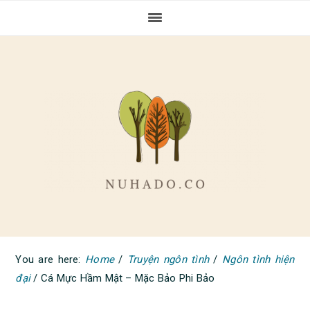
Skip
Skip
Skip
to
to
to
primary
main
primary
navigation
content
sidebar
You are here:
Home
/
Truyện ngôn tình
/
Ngôn tình hiện
đại
/
Cá Mực Hầm Mật – Mặc Bảo Phi Bảo