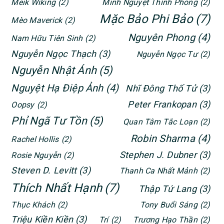
Meik Wiking
(2)
Minh Nguyệt Thính Phong
(2)
Mặc Bảo Phi Bảo
(7)
Mèo Maverick
(2)
Nguyên Phong
(4)
Nam Hữu Tiên Sinh
(2)
Nguyễn Ngọc Thạch
(3)
Nguyễn Ngọc Tư
(2)
Nguyễn Nhật Ánh
(5)
Nguyệt Hạ Điệp Ảnh
(4)
Nhĩ Đông Thố Tử
(3)
Peter Frankopan
(3)
Oopsy
(2)
Phỉ Ngã Tư Tồn
(5)
Quan Tâm Tắc Loạn
(2)
Robin Sharma
(4)
Rachel Hollis
(2)
Stephen J. Dubner
(3)
Rosie Nguyễn
(2)
Steven D. Levitt
(3)
Thanh Ca Nhất Mảnh
(2)
Thích Nhất Hạnh
(7)
Thập Tứ Lang
(3)
Thục Khách
(2)
Tony Buổi Sáng
(2)
Triệu Kiền Kiền
(3)
Trí
(2)
Trương Hạo Thần
(2)