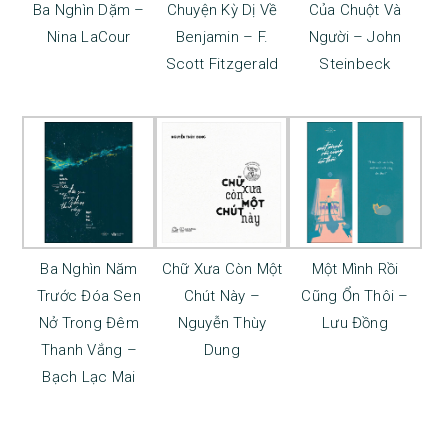
Ba Nghìn Dặm –
Chuyện Kỳ Dị Về
Của Chuột Và
Nina LaCour
Benjamin – F.
Người – John
Scott Fitzgerald
Steinbeck
Ba Nghìn Năm
Chữ Xưa Còn Một
Một Mình Rồi
Trước Đóa Sen
Chút Này –
Cũng Ổn Thôi –
Nở Trong Đêm
Nguyễn Thùy
Lưu Đồng
Thanh Vắng –
Dung
Bạch Lạc Mai