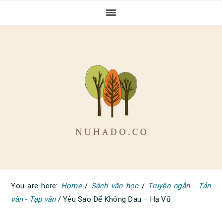
Skip
Skip
Skip
to
to
to
primary
main
primary
navigation
content
sidebar
You are here:
Home
/
Sách văn học
/
Truyện ngắn - Tản
văn - Tạp văn
/
Yêu Sao Để Không Đau – Hạ Vũ