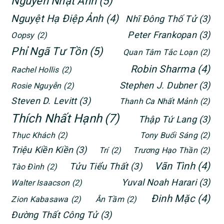
Nguyễn Nhật Ánh
(5)
Nguyệt Hạ Điệp Ảnh
(4)
Nhĩ Đông Thố Tử
(3)
Peter Frankopan
(3)
Oopsy
(2)
Phỉ Ngã Tư Tồn
(5)
Quan Tâm Tắc Loạn
(2)
Robin Sharma
(4)
Rachel Hollis
(2)
Stephen J. Dubner
(3)
Rosie Nguyễn
(2)
Steven D. Levitt
(3)
Thanh Ca Nhất Mảnh
(2)
Thích Nhất Hạnh
(7)
Thập Tứ Lang
(3)
Thục Khách
(2)
Tony Buổi Sáng
(2)
Triệu Kiền Kiền
(3)
Trí
(2)
Trương Hạo Thần
(2)
Vãn Tình
(4)
Tửu Tiểu Thất
(3)
Tào Đình
(2)
Yuval Noah Harari
(3)
Walter Isaacson
(2)
Đinh Mặc
(4)
Zion Kabasawa
(2)
Ân Tầm
(2)
Đường Thất Công Tử
(3)