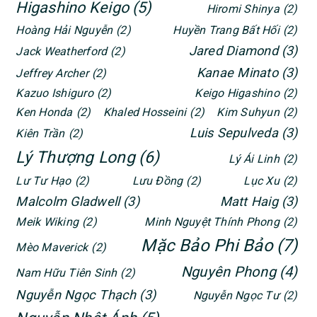
Higashino Keigo
(5)
Hiromi Shinya
(2)
Hoàng Hải Nguyễn
(2)
Huyền Trang Bất Hối
(2)
Jared Diamond
(3)
Jack Weatherford
(2)
Kanae Minato
(3)
Jeffrey Archer
(2)
Kazuo Ishiguro
(2)
Keigo Higashino
(2)
Ken Honda
(2)
Khaled Hosseini
(2)
Kim Suhyun
(2)
Luis Sepulveda
(3)
Kiên Trần
(2)
Lý Thượng Long
(6)
Lý Ái Linh
(2)
Lư Tư Hạo
(2)
Lưu Đồng
(2)
Lục Xu
(2)
Malcolm Gladwell
(3)
Matt Haig
(3)
Meik Wiking
(2)
Minh Nguyệt Thính Phong
(2)
Mặc Bảo Phi Bảo
(7)
Mèo Maverick
(2)
Nguyên Phong
(4)
Nam Hữu Tiên Sinh
(2)
Nguyễn Ngọc Thạch
(3)
Nguyễn Ngọc Tư
(2)