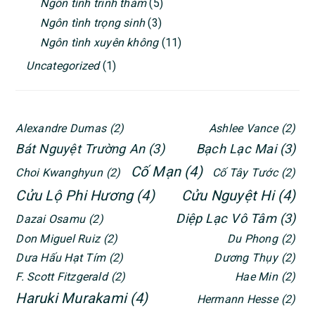
Ngôn tình trinh thám
(5)
Ngôn tình trọng sinh
(3)
Ngôn tình xuyên không
(11)
Uncategorized
(1)
Alexandre Dumas
(2)
Ashlee Vance
(2)
Bát Nguyệt Trường An
(3)
Bạch Lạc Mai
(3)
Cố Mạn
(4)
Choi Kwanghyun
(2)
Cố Tây Tước
(2)
Cửu Lộ Phi Hương
(4)
Cửu Nguyệt Hi
(4)
Diệp Lạc Vô Tâm
(3)
Dazai Osamu
(2)
Don Miguel Ruiz
(2)
Du Phong
(2)
Dưa Hấu Hạt Tím
(2)
Dương Thụy
(2)
F. Scott Fitzgerald
(2)
Hae Min
(2)
Haruki Murakami
(4)
Hermann Hesse
(2)