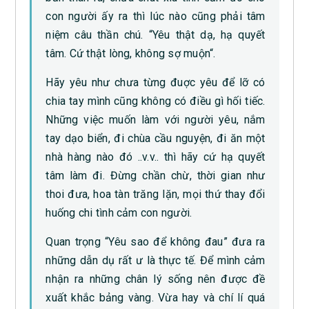
con người ấy ra thì lúc nào cũng phải tâm
niệm câu thần chú. “Yêu thật dạ, hạ quyết
tâm. Cứ thật lòng, không sợ muộn“.
Hãy yêu như chưa từng đuợc yêu để lỡ có
chia tay mình cũng không có điều gì hối tiếc.
Những việc muốn làm với người yêu, nắm
tay dạo biển, đi chùa cầu nguyện, đi ăn một
nhà hàng nào đó ..v.v.. thì hãy cứ hạ quyết
tâm làm đi. Đừng chần chừ, thời gian như
thoi đưa, hoa tàn trăng lặn, mọi thứ thay đổi
huống chi tình cảm con người.
Quan trọng “Yêu sao để không đau” đưa ra
những dẫn dụ rất ư là thực tế. Để mình cảm
nhận ra những chân lý sống nên được đề
xuất khắc bảng vàng. Vừa hay và chí lí quá