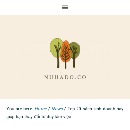
Skip
Skip
Skip
to
to
to
primary
main
primary
navigation
content
sidebar
You are here:
Home
/
News
/
Top 20 sách kinh doanh hay
giúp bạn thay đổi tư duy làm việc