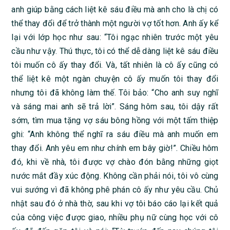
anh giúp bằng cách liệt kê sáu điều mà anh cho là chị có
thể thay đổi để trở thành một người vợ tốt hơn. Anh ấy kể
lại với lớp học như sau: “Tôi ngạc nhiên trước một yêu
cầu như vậy. Thú thực, tôi có thể dễ dàng liệt kê sáu điều
tôi muốn cô ấy thay đổi. Và, tất nhiên là cô ấy cũng có
thể liệt kê một ngàn chuyện cô ấy muốn tôi thay đổi
nhưng tôi đã không làm thế. Tôi bảo: “Cho anh suy nghĩ
và sáng mai anh sẽ trả lời”. Sáng hôm sau, tôi dậy rất
sớm, tìm mua tặng vợ sáu bông hồng với một tấm thiệp
ghi: “Anh không thể nghĩ ra sáu điều mà anh muốn em
thay đổi. Anh yêu em như chính em bây giờ!”. Chiều hôm
đó, khi về nhà, tôi được vợ chào đón bằng những giọt
nước mắt đầy xúc động. Không cần phải nói, tôi vô cùng
vui sướng vì đã không phê phán cô ấy như yêu cầu. Chủ
nhật sau đó ở nhà thờ, sau khi vợ tôi báo cáo lại kết quả
của công việc được giao, nhiều phụ nữ cùng học với cô