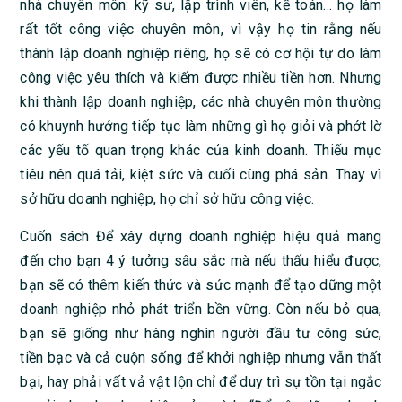
nhà chuyên môn: kỹ sư, lập trình viên, kế toán… họ làm
rất tốt công việc chuyên môn, vì vậy họ tin rằng nếu
thành lập doanh nghiệp riêng, họ sẽ có cơ hội tự do làm
công việc yêu thích và kiếm được nhiều tiền hơn. Nhưng
khi thành lập doanh nghiệp, các nhà chuyên môn thường
có khuynh hướng tiếp tục làm những gì họ giỏi và phớt lờ
các yếu tố quan trọng khác của kinh doanh. Thiếu mục
tiêu nên quá tải, kiệt sức và cuối cùng phá sản. Thay vì
sở hữu doanh nghiệp, họ chỉ sở hữu công việc.
Cuốn sách Để xây dựng doanh nghiệp hiệu quả mang
đến cho bạn 4 ý tưởng sâu sắc mà nếu thấu hiểu được,
bạn sẽ có thêm kiến thức và sức mạnh để tạo dững một
doanh nghiệp nhỏ phát triển bền vững. Còn nếu bỏ qua,
bạn sẽ giống như hàng nghìn người đầu tư công sức,
tiền bạc và cả cuộn sống để khởi nghiệp nhưng vẫn thất
bại, hay phải vất vả vật lộn chỉ để duy trì sự tồn tại ngắc