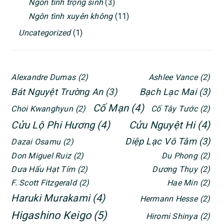
Ngôn tình trọng sinh
(3)
Ngôn tình xuyên không
(11)
Uncategorized
(1)
Alexandre Dumas
(2)
Ashlee Vance
(2)
Bát Nguyệt Trường An
(3)
Bạch Lạc Mai
(3)
Cố Mạn
(4)
Choi Kwanghyun
(2)
Cố Tây Tước
(2)
Cửu Lộ Phi Hương
(4)
Cửu Nguyệt Hi
(4)
Diệp Lạc Vô Tâm
(3)
Dazai Osamu
(2)
Don Miguel Ruiz
(2)
Du Phong
(2)
Dưa Hấu Hạt Tím
(2)
Dương Thụy
(2)
F. Scott Fitzgerald
(2)
Hae Min
(2)
Haruki Murakami
(4)
Hermann Hesse
(2)
Higashino Keigo
(5)
Hiromi Shinya
(2)