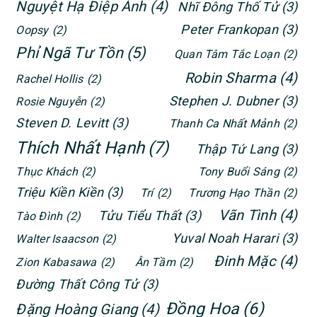
Nguyệt Hạ Điệp Ảnh
(4)
Nhĩ Đông Thố Tử
(3)
Peter Frankopan
(3)
Oopsy
(2)
Phỉ Ngã Tư Tồn
(5)
Quan Tâm Tắc Loạn
(2)
Robin Sharma
(4)
Rachel Hollis
(2)
Stephen J. Dubner
(3)
Rosie Nguyễn
(2)
Steven D. Levitt
(3)
Thanh Ca Nhất Mảnh
(2)
Thích Nhất Hạnh
(7)
Thập Tứ Lang
(3)
Thục Khách
(2)
Tony Buổi Sáng
(2)
Triệu Kiền Kiền
(3)
Trí
(2)
Trương Hạo Thần
(2)
Vãn Tình
(4)
Tửu Tiểu Thất
(3)
Tào Đình
(2)
Yuval Noah Harari
(3)
Walter Isaacson
(2)
Đinh Mặc
(4)
Zion Kabasawa
(2)
Ân Tầm
(2)
Đường Thất Công Tử
(3)
Đồng Hoa
(6)
Đặng Hoàng Giang
(4)