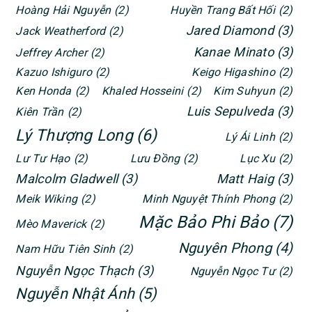
Hoàng Hải Nguyễn
(2)
Huyền Trang Bất Hối
(2)
Jared Diamond
(3)
Jack Weatherford
(2)
Kanae Minato
(3)
Jeffrey Archer
(2)
Kazuo Ishiguro
(2)
Keigo Higashino
(2)
Ken Honda
(2)
Khaled Hosseini
(2)
Kim Suhyun
(2)
Luis Sepulveda
(3)
Kiên Trần
(2)
Lý Thượng Long
(6)
Lý Ái Linh
(2)
Lư Tư Hạo
(2)
Lưu Đồng
(2)
Lục Xu
(2)
Malcolm Gladwell
(3)
Matt Haig
(3)
Meik Wiking
(2)
Minh Nguyệt Thính Phong
(2)
Mặc Bảo Phi Bảo
(7)
Mèo Maverick
(2)
Nguyên Phong
(4)
Nam Hữu Tiên Sinh
(2)
Nguyễn Ngọc Thạch
(3)
Nguyễn Ngọc Tư
(2)
Nguyễn Nhật Ánh
(5)