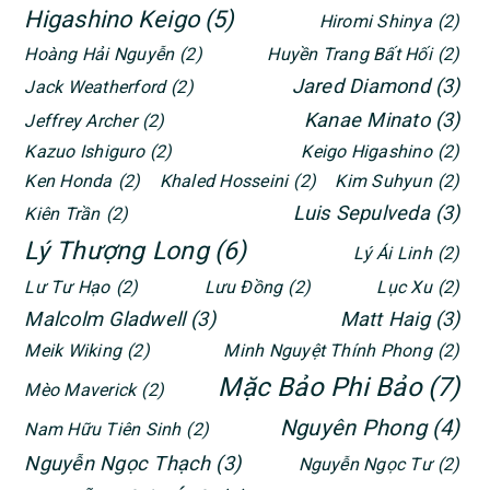
Higashino Keigo
(5)
Hiromi Shinya
(2)
Hoàng Hải Nguyễn
(2)
Huyền Trang Bất Hối
(2)
Jared Diamond
(3)
Jack Weatherford
(2)
Kanae Minato
(3)
Jeffrey Archer
(2)
Kazuo Ishiguro
(2)
Keigo Higashino
(2)
Ken Honda
(2)
Khaled Hosseini
(2)
Kim Suhyun
(2)
Luis Sepulveda
(3)
Kiên Trần
(2)
Lý Thượng Long
(6)
Lý Ái Linh
(2)
Lư Tư Hạo
(2)
Lưu Đồng
(2)
Lục Xu
(2)
Malcolm Gladwell
(3)
Matt Haig
(3)
Meik Wiking
(2)
Minh Nguyệt Thính Phong
(2)
Mặc Bảo Phi Bảo
(7)
Mèo Maverick
(2)
Nguyên Phong
(4)
Nam Hữu Tiên Sinh
(2)
Nguyễn Ngọc Thạch
(3)
Nguyễn Ngọc Tư
(2)