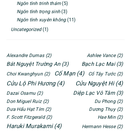
Ngôn tình trinh thám
(5)
Ngôn tình trọng sinh
(3)
Ngôn tình xuyên không
(11)
Uncategorized
(1)
Alexandre Dumas
(2)
Ashlee Vance
(2)
Bát Nguyệt Trường An
(3)
Bạch Lạc Mai
(3)
Cố Mạn
(4)
Choi Kwanghyun
(2)
Cố Tây Tước
(2)
Cửu Lộ Phi Hương
(4)
Cửu Nguyệt Hi
(4)
Diệp Lạc Vô Tâm
(3)
Dazai Osamu
(2)
Don Miguel Ruiz
(2)
Du Phong
(2)
Dưa Hấu Hạt Tím
(2)
Dương Thụy
(2)
F. Scott Fitzgerald
(2)
Hae Min
(2)
Haruki Murakami
(4)
Hermann Hesse
(2)