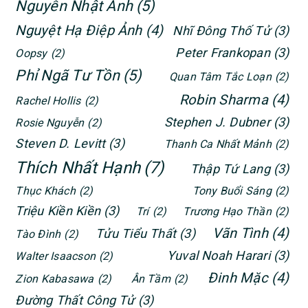
Nguyễn Nhật Ánh
(5)
Nguyệt Hạ Điệp Ảnh
(4)
Nhĩ Đông Thố Tử
(3)
Peter Frankopan
(3)
Oopsy
(2)
Phỉ Ngã Tư Tồn
(5)
Quan Tâm Tắc Loạn
(2)
Robin Sharma
(4)
Rachel Hollis
(2)
Stephen J. Dubner
(3)
Rosie Nguyễn
(2)
Steven D. Levitt
(3)
Thanh Ca Nhất Mảnh
(2)
Thích Nhất Hạnh
(7)
Thập Tứ Lang
(3)
Thục Khách
(2)
Tony Buổi Sáng
(2)
Triệu Kiền Kiền
(3)
Trí
(2)
Trương Hạo Thần
(2)
Vãn Tình
(4)
Tửu Tiểu Thất
(3)
Tào Đình
(2)
Yuval Noah Harari
(3)
Walter Isaacson
(2)
Đinh Mặc
(4)
Zion Kabasawa
(2)
Ân Tầm
(2)
Đường Thất Công Tử
(3)