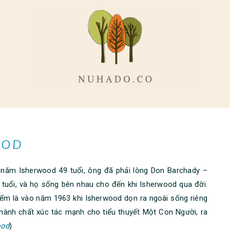
OOD
 năm Isherwood 49 tuổi, ông đã phải lòng Don Barchady –
 tuổi, và họ sống bên nhau cho đến khi Isherwood qua đời.
iểm là vào năm 1963 khi Isherwood dọn ra ngoài sống riêng
 thành chất xúc tác mạnh cho tiểu thuyết Một Con Người, ra
ood
)