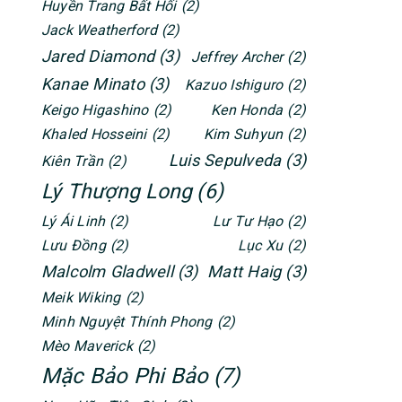
Huyền Trang Bất Hối
(2)
Jack Weatherford
(2)
Jared Diamond
(3)
Jeffrey Archer
(2)
Kanae Minato
(3)
Kazuo Ishiguro
(2)
Keigo Higashino
(2)
Ken Honda
(2)
Khaled Hosseini
(2)
Kim Suhyun
(2)
Luis Sepulveda
(3)
Kiên Trần
(2)
Lý Thượng Long
(6)
Lý Ái Linh
(2)
Lư Tư Hạo
(2)
Lưu Đồng
(2)
Lục Xu
(2)
Malcolm Gladwell
(3)
Matt Haig
(3)
Meik Wiking
(2)
Minh Nguyệt Thính Phong
(2)
Mèo Maverick
(2)
Mặc Bảo Phi Bảo
(7)