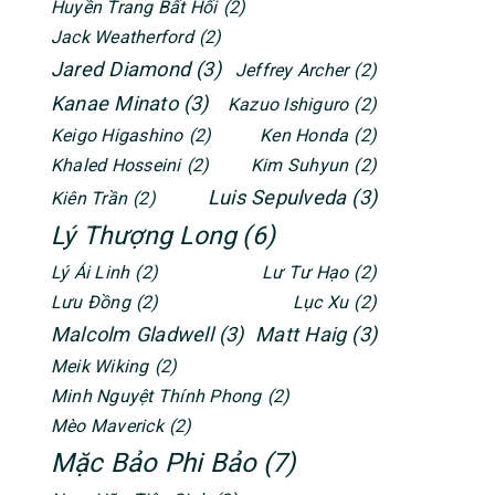
Huyền Trang Bất Hối
(2)
Jack Weatherford
(2)
Jared Diamond
(3)
Jeffrey Archer
(2)
Kanae Minato
(3)
Kazuo Ishiguro
(2)
Keigo Higashino
(2)
Ken Honda
(2)
Khaled Hosseini
(2)
Kim Suhyun
(2)
Luis Sepulveda
(3)
Kiên Trần
(2)
Lý Thượng Long
(6)
Lý Ái Linh
(2)
Lư Tư Hạo
(2)
Lưu Đồng
(2)
Lục Xu
(2)
Malcolm Gladwell
(3)
Matt Haig
(3)
Meik Wiking
(2)
Minh Nguyệt Thính Phong
(2)
Mèo Maverick
(2)
Mặc Bảo Phi Bảo
(7)