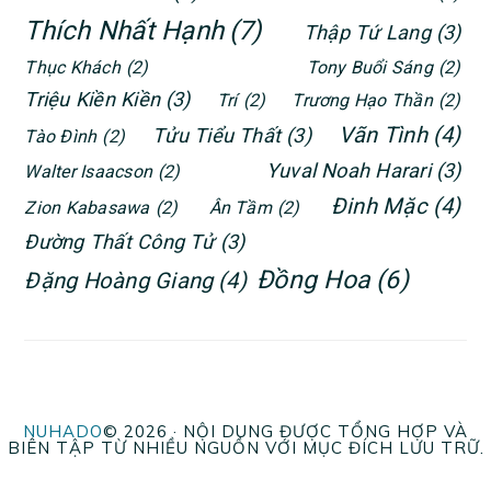
Thích Nhất Hạnh
(7)
Thập Tứ Lang
(3)
Thục Khách
(2)
Tony Buổi Sáng
(2)
Triệu Kiền Kiền
(3)
Trí
(2)
Trương Hạo Thần
(2)
Vãn Tình
(4)
Tửu Tiểu Thất
(3)
Tào Đình
(2)
Yuval Noah Harari
(3)
Walter Isaacson
(2)
Đinh Mặc
(4)
Zion Kabasawa
(2)
Ân Tầm
(2)
Đường Thất Công Tử
(3)
Đồng Hoa
(6)
Đặng Hoàng Giang
(4)
NUHADO
© 2026 · NỘI DUNG ĐƯỢC TỔNG HỢP VÀ
BIÊN TẬP TỪ NHIỀU NGUỒN VỚI MỤC ĐÍCH LƯU TRỮ.