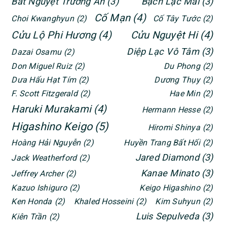
Bát Nguyệt Trường An
(3)
Bạch Lạc Mai
(3)
Cố Mạn
(4)
Choi Kwanghyun
(2)
Cố Tây Tước
(2)
Cửu Lộ Phi Hương
(4)
Cửu Nguyệt Hi
(4)
Diệp Lạc Vô Tâm
(3)
Dazai Osamu
(2)
Don Miguel Ruiz
(2)
Du Phong
(2)
Dưa Hấu Hạt Tím
(2)
Dương Thụy
(2)
F. Scott Fitzgerald
(2)
Hae Min
(2)
Haruki Murakami
(4)
Hermann Hesse
(2)
Higashino Keigo
(5)
Hiromi Shinya
(2)
Hoàng Hải Nguyễn
(2)
Huyền Trang Bất Hối
(2)
Jared Diamond
(3)
Jack Weatherford
(2)
Kanae Minato
(3)
Jeffrey Archer
(2)
Kazuo Ishiguro
(2)
Keigo Higashino
(2)
Ken Honda
(2)
Khaled Hosseini
(2)
Kim Suhyun
(2)
Luis Sepulveda
(3)
Kiên Trần
(2)