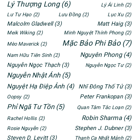
Lý Thượng Long
(6)
Lý Ái Linh
(2)
Lư Tư Hạo
(2)
Lưu Đồng
(2)
Lục Xu
(2)
Malcolm Gladwell
(3)
Matt Haig
(3)
Meik Wiking
(2)
Minh Nguyệt Thính Phong
(2)
Mặc Bảo Phi Bảo
(7)
Mèo Maverick
(2)
Nguyên Phong
(4)
Nam Hữu Tiên Sinh
(2)
Nguyễn Ngọc Thạch
(3)
Nguyễn Ngọc Tư
(2)
Nguyễn Nhật Ánh
(5)
Nguyệt Hạ Điệp Ảnh
(4)
Nhĩ Đông Thố Tử
(3)
Peter Frankopan
(3)
Oopsy
(2)
Phỉ Ngã Tư Tồn
(5)
Quan Tâm Tắc Loạn
(2)
Robin Sharma
(4)
Rachel Hollis
(2)
Stephen J. Dubner
(3)
Rosie Nguyễn
(2)
Steven D. Levitt
(3)
Thanh Ca Nhất Mảnh
(2)