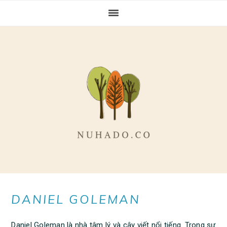
Skip
Skip
Skip
to
to
to
primary
main
primary
navigation
content
sidebar
DANIEL GOLEMAN
Daniel Goleman là nhà tâm lý và cây viết nổi tiếng. Trong sự