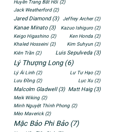
Huyền Trang Bất Hối
(2)
Jack Weatherford
(2)
Jared Diamond
(3)
Jeffrey Archer
(2)
Kanae Minato
(3)
Kazuo Ishiguro
(2)
Keigo Higashino
(2)
Ken Honda
(2)
Khaled Hosseini
(2)
Kim Suhyun
(2)
Luis Sepulveda
(3)
Kiên Trần
(2)
Lý Thượng Long
(6)
Lý Ái Linh
(2)
Lư Tư Hạo
(2)
Lưu Đồng
(2)
Lục Xu
(2)
Malcolm Gladwell
(3)
Matt Haig
(3)
Meik Wiking
(2)
Minh Nguyệt Thính Phong
(2)
Mèo Maverick
(2)
Mặc Bảo Phi Bảo
(7)