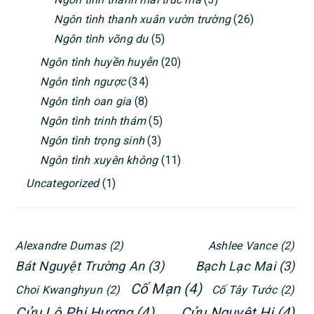
Ngôn tình thanh xuân vườn trường
(26)
Ngôn tình võng du
(5)
Ngôn tình huyền huyễn
(20)
Ngôn tình ngược
(34)
Ngôn tình oan gia
(8)
Ngôn tình trinh thám
(5)
Ngôn tình trọng sinh
(3)
Ngôn tình xuyên không
(11)
Uncategorized
(1)
Alexandre Dumas
(2)
Ashlee Vance
(2)
Bát Nguyệt Trường An
(3)
Bạch Lạc Mai
(3)
Cố Mạn
(4)
Choi Kwanghyun
(2)
Cố Tây Tước
(2)
Cửu Lộ Phi Hương
(4)
Cửu Nguyệt Hi
(4)