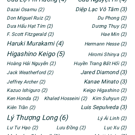
Diệp Lạc Vô Tâm
(3)
Dazai Osamu
(2)
Don Miguel Ruiz
(2)
Du Phong
(2)
Dưa Hấu Hạt Tím
(2)
Dương Thụy
(2)
F. Scott Fitzgerald
(2)
Hae Min
(2)
Haruki Murakami
(4)
Hermann Hesse
(2)
Higashino Keigo
(5)
Hiromi Shinya
(2)
Hoàng Hải Nguyễn
(2)
Huyền Trang Bất Hối
(2)
Jared Diamond
(3)
Jack Weatherford
(2)
Kanae Minato
(3)
Jeffrey Archer
(2)
Kazuo Ishiguro
(2)
Keigo Higashino
(2)
Ken Honda
(2)
Khaled Hosseini
(2)
Kim Suhyun
(2)
Luis Sepulveda
(3)
Kiên Trần
(2)
Lý Thượng Long
(6)
Lý Ái Linh
(2)
Lư Tư Hạo
(2)
Lưu Đồng
(2)
Lục Xu
(2)