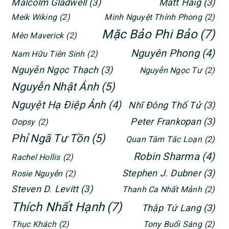
Malcolm Gladwell
(3)
Matt Haig
(3)
Meik Wiking
(2)
Minh Nguyệt Thính Phong
(2)
Mặc Bảo Phi Bảo
(7)
Mèo Maverick
(2)
Nguyên Phong
(4)
Nam Hữu Tiên Sinh
(2)
Nguyễn Ngọc Thạch
(3)
Nguyễn Ngọc Tư
(2)
Nguyễn Nhật Ánh
(5)
Nguyệt Hạ Điệp Ảnh
(4)
Nhĩ Đông Thố Tử
(3)
Peter Frankopan
(3)
Oopsy
(2)
Phỉ Ngã Tư Tồn
(5)
Quan Tâm Tắc Loạn
(2)
Robin Sharma
(4)
Rachel Hollis
(2)
Stephen J. Dubner
(3)
Rosie Nguyễn
(2)
Steven D. Levitt
(3)
Thanh Ca Nhất Mảnh
(2)
Thích Nhất Hạnh
(7)
Thập Tứ Lang
(3)
Thục Khách
(2)
Tony Buổi Sáng
(2)