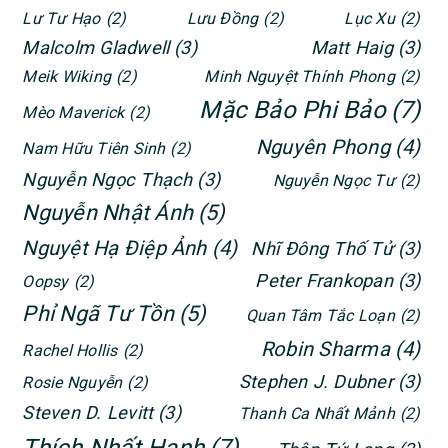
Lư Tư Hạo
(2)
Lưu Đồng
(2)
Lục Xu
(2)
Malcolm Gladwell
(3)
Matt Haig
(3)
Meik Wiking
(2)
Minh Nguyệt Thính Phong
(2)
Mặc Bảo Phi Bảo
(7)
Mèo Maverick
(2)
Nguyên Phong
(4)
Nam Hữu Tiên Sinh
(2)
Nguyễn Ngọc Thạch
(3)
Nguyễn Ngọc Tư
(2)
Nguyễn Nhật Ánh
(5)
Nguyệt Hạ Điệp Ảnh
(4)
Nhĩ Đông Thố Tử
(3)
Peter Frankopan
(3)
Oopsy
(2)
Phỉ Ngã Tư Tồn
(5)
Quan Tâm Tắc Loạn
(2)
Robin Sharma
(4)
Rachel Hollis
(2)
Stephen J. Dubner
(3)
Rosie Nguyễn
(2)
Steven D. Levitt
(3)
Thanh Ca Nhất Mảnh
(2)