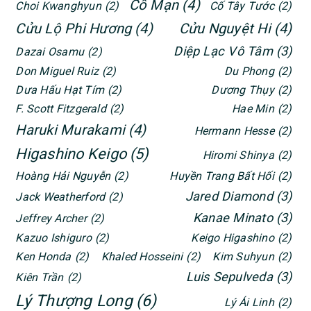
Cố Mạn
(4)
Choi Kwanghyun
(2)
Cố Tây Tước
(2)
Cửu Lộ Phi Hương
(4)
Cửu Nguyệt Hi
(4)
Diệp Lạc Vô Tâm
(3)
Dazai Osamu
(2)
Don Miguel Ruiz
(2)
Du Phong
(2)
Dưa Hấu Hạt Tím
(2)
Dương Thụy
(2)
F. Scott Fitzgerald
(2)
Hae Min
(2)
Haruki Murakami
(4)
Hermann Hesse
(2)
Higashino Keigo
(5)
Hiromi Shinya
(2)
Hoàng Hải Nguyễn
(2)
Huyền Trang Bất Hối
(2)
Jared Diamond
(3)
Jack Weatherford
(2)
Kanae Minato
(3)
Jeffrey Archer
(2)
Kazuo Ishiguro
(2)
Keigo Higashino
(2)
Ken Honda
(2)
Khaled Hosseini
(2)
Kim Suhyun
(2)
Luis Sepulveda
(3)
Kiên Trần
(2)
Lý Thượng Long
(6)
Lý Ái Linh
(2)