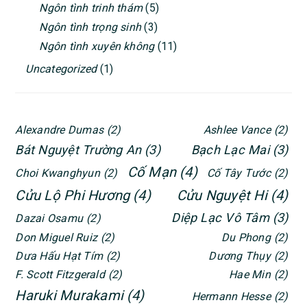
Ngôn tình trinh thám
(5)
Ngôn tình trọng sinh
(3)
Ngôn tình xuyên không
(11)
Uncategorized
(1)
Alexandre Dumas
(2)
Ashlee Vance
(2)
Bát Nguyệt Trường An
(3)
Bạch Lạc Mai
(3)
Cố Mạn
(4)
Choi Kwanghyun
(2)
Cố Tây Tước
(2)
Cửu Lộ Phi Hương
(4)
Cửu Nguyệt Hi
(4)
Diệp Lạc Vô Tâm
(3)
Dazai Osamu
(2)
Don Miguel Ruiz
(2)
Du Phong
(2)
Dưa Hấu Hạt Tím
(2)
Dương Thụy
(2)
F. Scott Fitzgerald
(2)
Hae Min
(2)
Haruki Murakami
(4)
Hermann Hesse
(2)