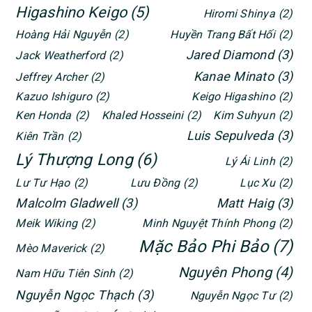
Higashino Keigo
(5)
Hiromi Shinya
(2)
Hoàng Hải Nguyễn
(2)
Huyền Trang Bất Hối
(2)
Jared Diamond
(3)
Jack Weatherford
(2)
Kanae Minato
(3)
Jeffrey Archer
(2)
Kazuo Ishiguro
(2)
Keigo Higashino
(2)
Ken Honda
(2)
Khaled Hosseini
(2)
Kim Suhyun
(2)
Luis Sepulveda
(3)
Kiên Trần
(2)
Lý Thượng Long
(6)
Lý Ái Linh
(2)
Lư Tư Hạo
(2)
Lưu Đồng
(2)
Lục Xu
(2)
Malcolm Gladwell
(3)
Matt Haig
(3)
Meik Wiking
(2)
Minh Nguyệt Thính Phong
(2)
Mặc Bảo Phi Bảo
(7)
Mèo Maverick
(2)
Nguyên Phong
(4)
Nam Hữu Tiên Sinh
(2)
Nguyễn Ngọc Thạch
(3)
Nguyễn Ngọc Tư
(2)