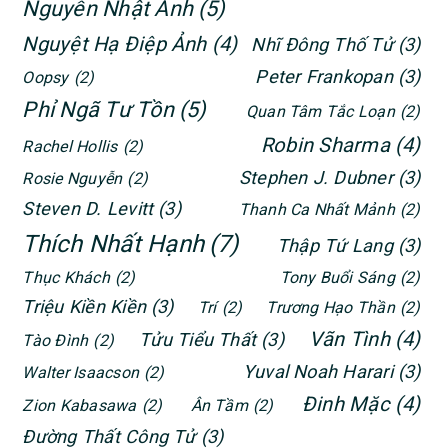
Nguyễn Nhật Ánh
(5)
Nguyệt Hạ Điệp Ảnh
(4)
Nhĩ Đông Thố Tử
(3)
Peter Frankopan
(3)
Oopsy
(2)
Phỉ Ngã Tư Tồn
(5)
Quan Tâm Tắc Loạn
(2)
Robin Sharma
(4)
Rachel Hollis
(2)
Stephen J. Dubner
(3)
Rosie Nguyễn
(2)
Steven D. Levitt
(3)
Thanh Ca Nhất Mảnh
(2)
Thích Nhất Hạnh
(7)
Thập Tứ Lang
(3)
Thục Khách
(2)
Tony Buổi Sáng
(2)
Triệu Kiền Kiền
(3)
Trí
(2)
Trương Hạo Thần
(2)
Vãn Tình
(4)
Tửu Tiểu Thất
(3)
Tào Đình
(2)
Yuval Noah Harari
(3)
Walter Isaacson
(2)
Đinh Mặc
(4)
Zion Kabasawa
(2)
Ân Tầm
(2)
Đường Thất Công Tử
(3)