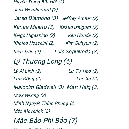
Huyền Trang Bất Hối
(2)
Jack Weatherford
(2)
Jared Diamond
(3)
Jeffrey Archer
(2)
Kanae Minato
(3)
Kazuo Ishiguro
(2)
Keigo Higashino
(2)
Ken Honda
(2)
Khaled Hosseini
(2)
Kim Suhyun
(2)
Luis Sepulveda
(3)
Kiên Trần
(2)
Lý Thượng Long
(6)
Lý Ái Linh
(2)
Lư Tư Hạo
(2)
Lưu Đồng
(2)
Lục Xu
(2)
Malcolm Gladwell
(3)
Matt Haig
(3)
Meik Wiking
(2)
Minh Nguyệt Thính Phong
(2)
Mèo Maverick
(2)
Mặc Bảo Phi Bảo
(7)