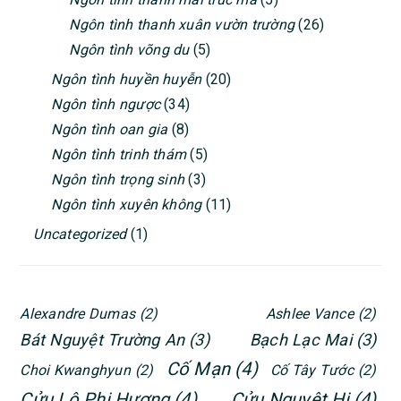
Ngôn tình thanh xuân vườn trường
(26)
Ngôn tình võng du
(5)
Ngôn tình huyền huyễn
(20)
Ngôn tình ngược
(34)
Ngôn tình oan gia
(8)
Ngôn tình trinh thám
(5)
Ngôn tình trọng sinh
(3)
Ngôn tình xuyên không
(11)
Uncategorized
(1)
Alexandre Dumas
(2)
Ashlee Vance
(2)
Bát Nguyệt Trường An
(3)
Bạch Lạc Mai
(3)
Cố Mạn
(4)
Choi Kwanghyun
(2)
Cố Tây Tước
(2)
Cửu Lộ Phi Hương
(4)
Cửu Nguyệt Hi
(4)