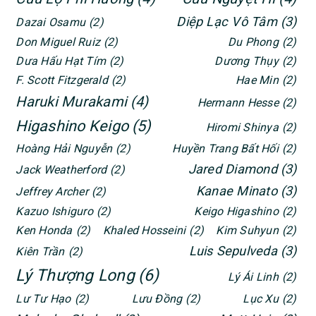
Diệp Lạc Vô Tâm
(3)
Dazai Osamu
(2)
Don Miguel Ruiz
(2)
Du Phong
(2)
Dưa Hấu Hạt Tím
(2)
Dương Thụy
(2)
F. Scott Fitzgerald
(2)
Hae Min
(2)
Haruki Murakami
(4)
Hermann Hesse
(2)
Higashino Keigo
(5)
Hiromi Shinya
(2)
Hoàng Hải Nguyễn
(2)
Huyền Trang Bất Hối
(2)
Jared Diamond
(3)
Jack Weatherford
(2)
Kanae Minato
(3)
Jeffrey Archer
(2)
Kazuo Ishiguro
(2)
Keigo Higashino
(2)
Ken Honda
(2)
Khaled Hosseini
(2)
Kim Suhyun
(2)
Luis Sepulveda
(3)
Kiên Trần
(2)
Lý Thượng Long
(6)
Lý Ái Linh
(2)
Lư Tư Hạo
(2)
Lưu Đồng
(2)
Lục Xu
(2)