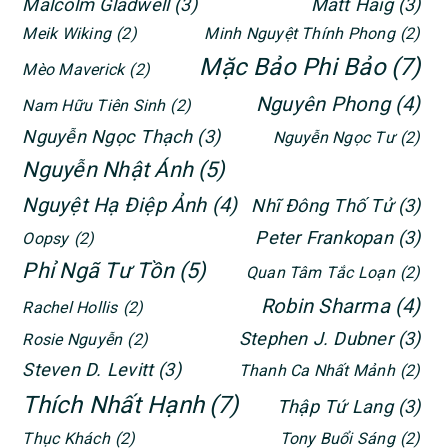
Malcolm Gladwell
(3)
Matt Haig
(3)
Meik Wiking
(2)
Minh Nguyệt Thính Phong
(2)
Mặc Bảo Phi Bảo
(7)
Mèo Maverick
(2)
Nguyên Phong
(4)
Nam Hữu Tiên Sinh
(2)
Nguyễn Ngọc Thạch
(3)
Nguyễn Ngọc Tư
(2)
Nguyễn Nhật Ánh
(5)
Nguyệt Hạ Điệp Ảnh
(4)
Nhĩ Đông Thố Tử
(3)
Peter Frankopan
(3)
Oopsy
(2)
Phỉ Ngã Tư Tồn
(5)
Quan Tâm Tắc Loạn
(2)
Robin Sharma
(4)
Rachel Hollis
(2)
Stephen J. Dubner
(3)
Rosie Nguyễn
(2)
Steven D. Levitt
(3)
Thanh Ca Nhất Mảnh
(2)
Thích Nhất Hạnh
(7)
Thập Tứ Lang
(3)
Thục Khách
(2)
Tony Buổi Sáng
(2)