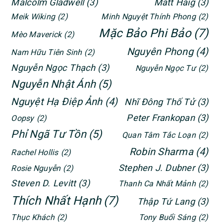
Malcolm Gladwell
(3)
Matt Haig
(3)
Meik Wiking
(2)
Minh Nguyệt Thính Phong
(2)
Mặc Bảo Phi Bảo
(7)
Mèo Maverick
(2)
Nguyên Phong
(4)
Nam Hữu Tiên Sinh
(2)
Nguyễn Ngọc Thạch
(3)
Nguyễn Ngọc Tư
(2)
Nguyễn Nhật Ánh
(5)
Nguyệt Hạ Điệp Ảnh
(4)
Nhĩ Đông Thố Tử
(3)
Peter Frankopan
(3)
Oopsy
(2)
Phỉ Ngã Tư Tồn
(5)
Quan Tâm Tắc Loạn
(2)
Robin Sharma
(4)
Rachel Hollis
(2)
Stephen J. Dubner
(3)
Rosie Nguyễn
(2)
Steven D. Levitt
(3)
Thanh Ca Nhất Mảnh
(2)
Thích Nhất Hạnh
(7)
Thập Tứ Lang
(3)
Thục Khách
(2)
Tony Buổi Sáng
(2)