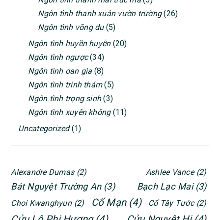
Ngôn tình thanh xuân vườn trường
(26)
Ngôn tình võng du
(5)
Ngôn tình huyền huyễn
(20)
Ngôn tình ngược
(34)
Ngôn tình oan gia
(8)
Ngôn tình trinh thám
(5)
Ngôn tình trọng sinh
(3)
Ngôn tình xuyên không
(11)
Uncategorized
(1)
Alexandre Dumas
(2)
Ashlee Vance
(2)
Bát Nguyệt Trường An
(3)
Bạch Lạc Mai
(3)
Cố Mạn
(4)
Choi Kwanghyun
(2)
Cố Tây Tước
(2)
Cửu Lộ Phi Hương
(4)
Cửu Nguyệt Hi
(4)