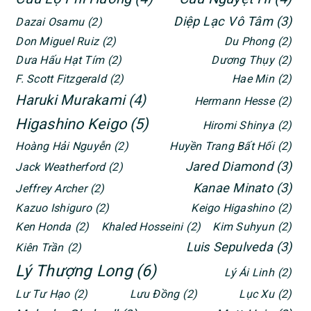
Diệp Lạc Vô Tâm
(3)
Dazai Osamu
(2)
Don Miguel Ruiz
(2)
Du Phong
(2)
Dưa Hấu Hạt Tím
(2)
Dương Thụy
(2)
F. Scott Fitzgerald
(2)
Hae Min
(2)
Haruki Murakami
(4)
Hermann Hesse
(2)
Higashino Keigo
(5)
Hiromi Shinya
(2)
Hoàng Hải Nguyễn
(2)
Huyền Trang Bất Hối
(2)
Jared Diamond
(3)
Jack Weatherford
(2)
Kanae Minato
(3)
Jeffrey Archer
(2)
Kazuo Ishiguro
(2)
Keigo Higashino
(2)
Ken Honda
(2)
Khaled Hosseini
(2)
Kim Suhyun
(2)
Luis Sepulveda
(3)
Kiên Trần
(2)
Lý Thượng Long
(6)
Lý Ái Linh
(2)
Lư Tư Hạo
(2)
Lưu Đồng
(2)
Lục Xu
(2)