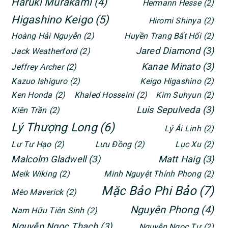
Haruki Murakami
(4)
Hermann Hesse
(2)
Higashino Keigo
(5)
Hiromi Shinya
(2)
Hoàng Hải Nguyễn
(2)
Huyền Trang Bất Hối
(2)
Jared Diamond
(3)
Jack Weatherford
(2)
Kanae Minato
(3)
Jeffrey Archer
(2)
Kazuo Ishiguro
(2)
Keigo Higashino
(2)
Ken Honda
(2)
Khaled Hosseini
(2)
Kim Suhyun
(2)
Luis Sepulveda
(3)
Kiên Trần
(2)
Lý Thượng Long
(6)
Lý Ái Linh
(2)
Lư Tư Hạo
(2)
Lưu Đồng
(2)
Lục Xu
(2)
Malcolm Gladwell
(3)
Matt Haig
(3)
Meik Wiking
(2)
Minh Nguyệt Thính Phong
(2)
Mặc Bảo Phi Bảo
(7)
Mèo Maverick
(2)
Nguyên Phong
(4)
Nam Hữu Tiên Sinh
(2)
Nguyễn Ngọc Thạch
(3)
Nguyễn Ngọc Tư
(2)