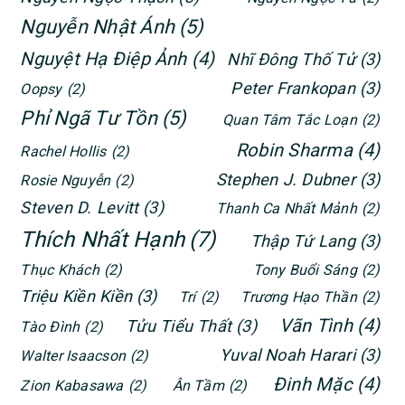
Nguyễn Nhật Ánh
(5)
Nguyệt Hạ Điệp Ảnh
(4)
Nhĩ Đông Thố Tử
(3)
Peter Frankopan
(3)
Oopsy
(2)
Phỉ Ngã Tư Tồn
(5)
Quan Tâm Tắc Loạn
(2)
Robin Sharma
(4)
Rachel Hollis
(2)
Stephen J. Dubner
(3)
Rosie Nguyễn
(2)
Steven D. Levitt
(3)
Thanh Ca Nhất Mảnh
(2)
Thích Nhất Hạnh
(7)
Thập Tứ Lang
(3)
Thục Khách
(2)
Tony Buổi Sáng
(2)
Triệu Kiền Kiền
(3)
Trí
(2)
Trương Hạo Thần
(2)
Vãn Tình
(4)
Tửu Tiểu Thất
(3)
Tào Đình
(2)
Yuval Noah Harari
(3)
Walter Isaacson
(2)
Đinh Mặc
(4)
Zion Kabasawa
(2)
Ân Tầm
(2)