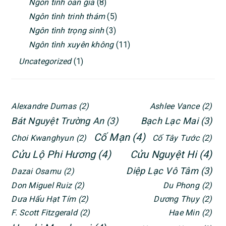
Ngôn tình oan gia
(8)
Ngôn tình trinh thám
(5)
Ngôn tình trọng sinh
(3)
Ngôn tình xuyên không
(11)
Uncategorized
(1)
Alexandre Dumas
(2)
Ashlee Vance
(2)
Bát Nguyệt Trường An
(3)
Bạch Lạc Mai
(3)
Cố Mạn
(4)
Choi Kwanghyun
(2)
Cố Tây Tước
(2)
Cửu Lộ Phi Hương
(4)
Cửu Nguyệt Hi
(4)
Diệp Lạc Vô Tâm
(3)
Dazai Osamu
(2)
Don Miguel Ruiz
(2)
Du Phong
(2)
Dưa Hấu Hạt Tím
(2)
Dương Thụy
(2)
F. Scott Fitzgerald
(2)
Hae Min
(2)