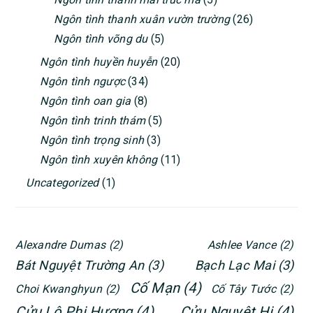
Ngôn tình thanh xuân vườn trường
(26)
Ngôn tình võng du
(5)
Ngôn tình huyền huyễn
(20)
Ngôn tình ngược
(34)
Ngôn tình oan gia
(8)
Ngôn tình trinh thám
(5)
Ngôn tình trọng sinh
(3)
Ngôn tình xuyên không
(11)
Uncategorized
(1)
Alexandre Dumas
(2)
Ashlee Vance
(2)
Bát Nguyệt Trường An
(3)
Bạch Lạc Mai
(3)
Cố Mạn
(4)
Choi Kwanghyun
(2)
Cố Tây Tước
(2)
Cửu Lộ Phi Hương
(4)
Cửu Nguyệt Hi
(4)