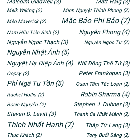
Malcolm Gladwell
(3)
Matt Haig
(3)
Meik Wiking
(2)
Minh Nguyệt Thính Phong
(2)
Mặc Bảo Phi Bảo
(7)
Mèo Maverick
(2)
Nguyên Phong
(4)
Nam Hữu Tiên Sinh
(2)
Nguyễn Ngọc Thạch
(3)
Nguyễn Ngọc Tư
(2)
Nguyễn Nhật Ánh
(5)
Nguyệt Hạ Điệp Ảnh
(4)
Nhĩ Đông Thố Tử
(3)
Peter Frankopan
(3)
Oopsy
(2)
Phỉ Ngã Tư Tồn
(5)
Quan Tâm Tắc Loạn
(2)
Robin Sharma
(4)
Rachel Hollis
(2)
Stephen J. Dubner
(3)
Rosie Nguyễn
(2)
Steven D. Levitt
(3)
Thanh Ca Nhất Mảnh
(2)
Thích Nhất Hạnh
(7)
Thập Tứ Lang
(3)
Thục Khách
(2)
Tony Buổi Sáng
(2)