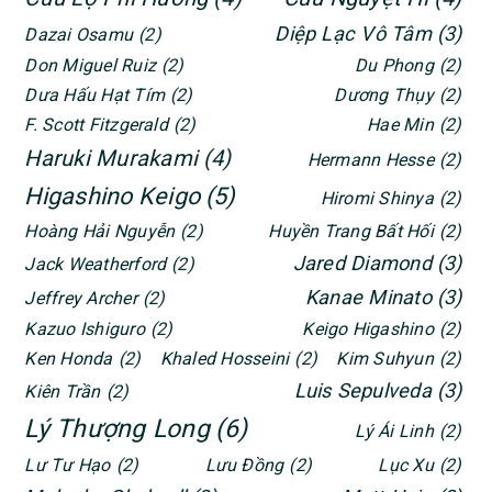
Diệp Lạc Vô Tâm
(3)
Dazai Osamu
(2)
Don Miguel Ruiz
(2)
Du Phong
(2)
Dưa Hấu Hạt Tím
(2)
Dương Thụy
(2)
F. Scott Fitzgerald
(2)
Hae Min
(2)
Haruki Murakami
(4)
Hermann Hesse
(2)
Higashino Keigo
(5)
Hiromi Shinya
(2)
Hoàng Hải Nguyễn
(2)
Huyền Trang Bất Hối
(2)
Jared Diamond
(3)
Jack Weatherford
(2)
Kanae Minato
(3)
Jeffrey Archer
(2)
Kazuo Ishiguro
(2)
Keigo Higashino
(2)
Ken Honda
(2)
Khaled Hosseini
(2)
Kim Suhyun
(2)
Luis Sepulveda
(3)
Kiên Trần
(2)
Lý Thượng Long
(6)
Lý Ái Linh
(2)
Lư Tư Hạo
(2)
Lưu Đồng
(2)
Lục Xu
(2)