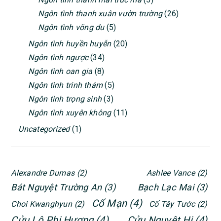
Ngôn tình thanh xuân vườn trường
(26)
Ngôn tình võng du
(5)
Ngôn tình huyền huyễn
(20)
Ngôn tình ngược
(34)
Ngôn tình oan gia
(8)
Ngôn tình trinh thám
(5)
Ngôn tình trọng sinh
(3)
Ngôn tình xuyên không
(11)
Uncategorized
(1)
Alexandre Dumas
(2)
Ashlee Vance
(2)
Bát Nguyệt Trường An
(3)
Bạch Lạc Mai
(3)
Cố Mạn
(4)
Choi Kwanghyun
(2)
Cố Tây Tước
(2)
Cửu Lộ Phi Hương
(4)
Cửu Nguyệt Hi
(4)