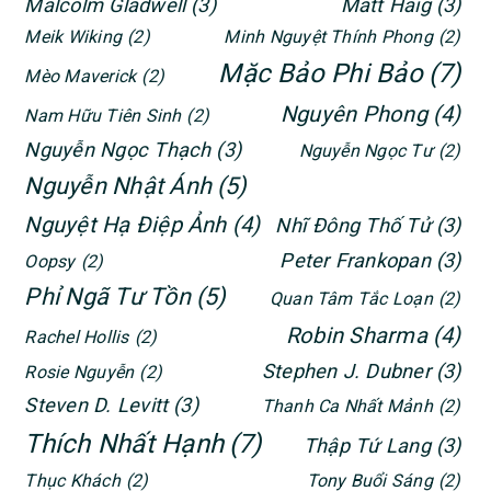
Malcolm Gladwell
(3)
Matt Haig
(3)
Meik Wiking
(2)
Minh Nguyệt Thính Phong
(2)
Mặc Bảo Phi Bảo
(7)
Mèo Maverick
(2)
Nguyên Phong
(4)
Nam Hữu Tiên Sinh
(2)
Nguyễn Ngọc Thạch
(3)
Nguyễn Ngọc Tư
(2)
Nguyễn Nhật Ánh
(5)
Nguyệt Hạ Điệp Ảnh
(4)
Nhĩ Đông Thố Tử
(3)
Peter Frankopan
(3)
Oopsy
(2)
Phỉ Ngã Tư Tồn
(5)
Quan Tâm Tắc Loạn
(2)
Robin Sharma
(4)
Rachel Hollis
(2)
Stephen J. Dubner
(3)
Rosie Nguyễn
(2)
Steven D. Levitt
(3)
Thanh Ca Nhất Mảnh
(2)
Thích Nhất Hạnh
(7)
Thập Tứ Lang
(3)
Thục Khách
(2)
Tony Buổi Sáng
(2)