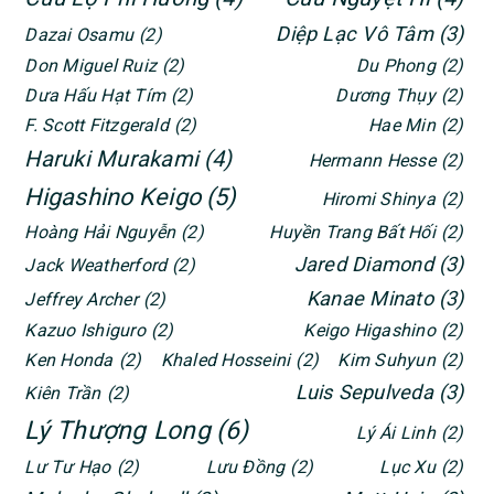
Diệp Lạc Vô Tâm
(3)
Dazai Osamu
(2)
Don Miguel Ruiz
(2)
Du Phong
(2)
Dưa Hấu Hạt Tím
(2)
Dương Thụy
(2)
F. Scott Fitzgerald
(2)
Hae Min
(2)
Haruki Murakami
(4)
Hermann Hesse
(2)
Higashino Keigo
(5)
Hiromi Shinya
(2)
Hoàng Hải Nguyễn
(2)
Huyền Trang Bất Hối
(2)
Jared Diamond
(3)
Jack Weatherford
(2)
Kanae Minato
(3)
Jeffrey Archer
(2)
Kazuo Ishiguro
(2)
Keigo Higashino
(2)
Ken Honda
(2)
Khaled Hosseini
(2)
Kim Suhyun
(2)
Luis Sepulveda
(3)
Kiên Trần
(2)
Lý Thượng Long
(6)
Lý Ái Linh
(2)
Lư Tư Hạo
(2)
Lưu Đồng
(2)
Lục Xu
(2)