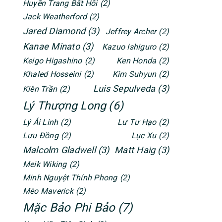
Huyền Trang Bất Hối
(2)
Jack Weatherford
(2)
Jared Diamond
(3)
Jeffrey Archer
(2)
Kanae Minato
(3)
Kazuo Ishiguro
(2)
Keigo Higashino
(2)
Ken Honda
(2)
Khaled Hosseini
(2)
Kim Suhyun
(2)
Luis Sepulveda
(3)
Kiên Trần
(2)
Lý Thượng Long
(6)
Lý Ái Linh
(2)
Lư Tư Hạo
(2)
Lưu Đồng
(2)
Lục Xu
(2)
Malcolm Gladwell
(3)
Matt Haig
(3)
Meik Wiking
(2)
Minh Nguyệt Thính Phong
(2)
Mèo Maverick
(2)
Mặc Bảo Phi Bảo
(7)