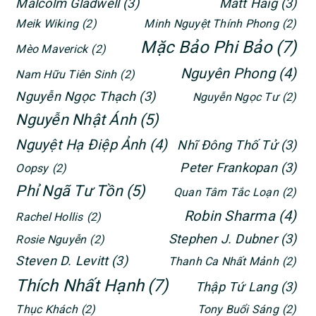
Malcolm Gladwell
(3)
Matt Haig
(3)
Meik Wiking
(2)
Minh Nguyệt Thính Phong
(2)
Mặc Bảo Phi Bảo
(7)
Mèo Maverick
(2)
Nguyên Phong
(4)
Nam Hữu Tiên Sinh
(2)
Nguyễn Ngọc Thạch
(3)
Nguyễn Ngọc Tư
(2)
Nguyễn Nhật Ánh
(5)
Nguyệt Hạ Điệp Ảnh
(4)
Nhĩ Đông Thố Tử
(3)
Peter Frankopan
(3)
Oopsy
(2)
Phỉ Ngã Tư Tồn
(5)
Quan Tâm Tắc Loạn
(2)
Robin Sharma
(4)
Rachel Hollis
(2)
Stephen J. Dubner
(3)
Rosie Nguyễn
(2)
Steven D. Levitt
(3)
Thanh Ca Nhất Mảnh
(2)
Thích Nhất Hạnh
(7)
Thập Tứ Lang
(3)
Thục Khách
(2)
Tony Buổi Sáng
(2)