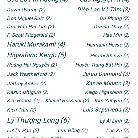
Diệp Lạc Vô Tâm
(3)
Dazai Osamu
(2)
Don Miguel Ruiz
(2)
Du Phong
(2)
Dưa Hấu Hạt Tím
(2)
Dương Thụy
(2)
F. Scott Fitzgerald
(2)
Hae Min
(2)
Haruki Murakami
(4)
Hermann Hesse
(2)
Higashino Keigo
(5)
Hiromi Shinya
(2)
Hoàng Hải Nguyễn
(2)
Huyền Trang Bất Hối
(2)
Jared Diamond
(3)
Jack Weatherford
(2)
Kanae Minato
(3)
Jeffrey Archer
(2)
Kazuo Ishiguro
(2)
Keigo Higashino
(2)
Ken Honda
(2)
Khaled Hosseini
(2)
Kim Suhyun
(2)
Luis Sepulveda
(3)
Kiên Trần
(2)
Lý Thượng Long
(6)
Lý Ái Linh
(2)
Lư Tư Hạo
(2)
Lưu Đồng
(2)
Lục Xu
(2)