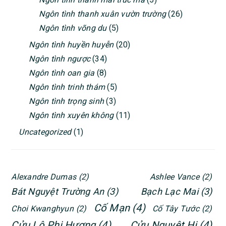
Ngôn tình thanh xuân vườn trường
(26)
Ngôn tình võng du
(5)
Ngôn tình huyền huyễn
(20)
Ngôn tình ngược
(34)
Ngôn tình oan gia
(8)
Ngôn tình trinh thám
(5)
Ngôn tình trọng sinh
(3)
Ngôn tình xuyên không
(11)
Uncategorized
(1)
Alexandre Dumas
(2)
Ashlee Vance
(2)
Bát Nguyệt Trường An
(3)
Bạch Lạc Mai
(3)
Cố Mạn
(4)
Choi Kwanghyun
(2)
Cố Tây Tước
(2)
Cửu Lộ Phi Hương
(4)
Cửu Nguyệt Hi
(4)