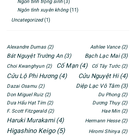
Ngôn tình trọng sinh
(3)
Ngôn tình xuyên không
(11)
Uncategorized
(1)
Alexandre Dumas
(2)
Ashlee Vance
(2)
Bát Nguyệt Trường An
(3)
Bạch Lạc Mai
(3)
Cố Mạn
(4)
Choi Kwanghyun
(2)
Cố Tây Tước
(2)
Cửu Lộ Phi Hương
(4)
Cửu Nguyệt Hi
(4)
Diệp Lạc Vô Tâm
(3)
Dazai Osamu
(2)
Don Miguel Ruiz
(2)
Du Phong
(2)
Dưa Hấu Hạt Tím
(2)
Dương Thụy
(2)
F. Scott Fitzgerald
(2)
Hae Min
(2)
Haruki Murakami
(4)
Hermann Hesse
(2)
Higashino Keigo
(5)
Hiromi Shinya
(2)