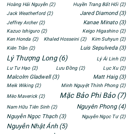
Hoàng Hải Nguyễn
(2)
Huyền Trang Bất Hối
(2)
Jared Diamond
(3)
Jack Weatherford
(2)
Kanae Minato
(3)
Jeffrey Archer
(2)
Kazuo Ishiguro
(2)
Keigo Higashino
(2)
Ken Honda
(2)
Khaled Hosseini
(2)
Kim Suhyun
(2)
Luis Sepulveda
(3)
Kiên Trần
(2)
Lý Thượng Long
(6)
Lý Ái Linh
(2)
Lư Tư Hạo
(2)
Lưu Đồng
(2)
Lục Xu
(2)
Malcolm Gladwell
(3)
Matt Haig
(3)
Meik Wiking
(2)
Minh Nguyệt Thính Phong
(2)
Mặc Bảo Phi Bảo
(7)
Mèo Maverick
(2)
Nguyên Phong
(4)
Nam Hữu Tiên Sinh
(2)
Nguyễn Ngọc Thạch
(3)
Nguyễn Ngọc Tư
(2)
Nguyễn Nhật Ánh
(5)