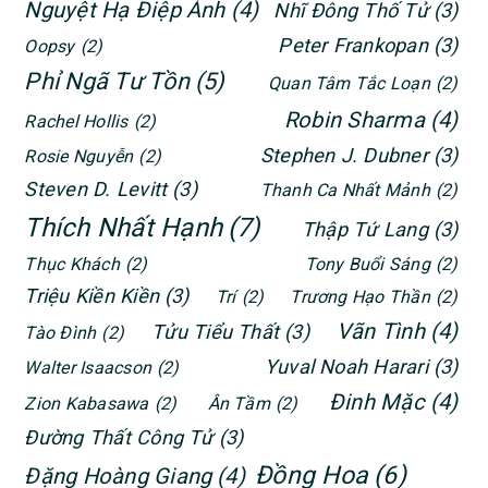
Nguyệt Hạ Điệp Ảnh
(4)
Nhĩ Đông Thố Tử
(3)
Peter Frankopan
(3)
Oopsy
(2)
Phỉ Ngã Tư Tồn
(5)
Quan Tâm Tắc Loạn
(2)
Robin Sharma
(4)
Rachel Hollis
(2)
Stephen J. Dubner
(3)
Rosie Nguyễn
(2)
Steven D. Levitt
(3)
Thanh Ca Nhất Mảnh
(2)
Thích Nhất Hạnh
(7)
Thập Tứ Lang
(3)
Thục Khách
(2)
Tony Buổi Sáng
(2)
Triệu Kiền Kiền
(3)
Trí
(2)
Trương Hạo Thần
(2)
Vãn Tình
(4)
Tửu Tiểu Thất
(3)
Tào Đình
(2)
Yuval Noah Harari
(3)
Walter Isaacson
(2)
Đinh Mặc
(4)
Zion Kabasawa
(2)
Ân Tầm
(2)
Đường Thất Công Tử
(3)
Đồng Hoa
(6)
Đặng Hoàng Giang
(4)