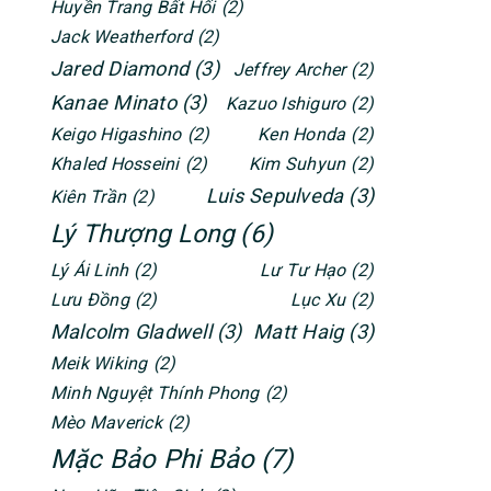
Huyền Trang Bất Hối
(2)
Jack Weatherford
(2)
Jared Diamond
(3)
Jeffrey Archer
(2)
Kanae Minato
(3)
Kazuo Ishiguro
(2)
Keigo Higashino
(2)
Ken Honda
(2)
Khaled Hosseini
(2)
Kim Suhyun
(2)
Luis Sepulveda
(3)
Kiên Trần
(2)
Lý Thượng Long
(6)
Lý Ái Linh
(2)
Lư Tư Hạo
(2)
Lưu Đồng
(2)
Lục Xu
(2)
Malcolm Gladwell
(3)
Matt Haig
(3)
Meik Wiking
(2)
Minh Nguyệt Thính Phong
(2)
Mèo Maverick
(2)
Mặc Bảo Phi Bảo
(7)