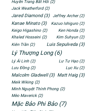
Huyền Trang Bất Hối
(2)
Jack Weatherford
(2)
Jared Diamond
(3)
Jeffrey Archer
(2)
Kanae Minato
(3)
Kazuo Ishiguro
(2)
Keigo Higashino
(2)
Ken Honda
(2)
Khaled Hosseini
(2)
Kim Suhyun
(2)
Luis Sepulveda
(3)
Kiên Trần
(2)
Lý Thượng Long
(6)
Lý Ái Linh
(2)
Lư Tư Hạo
(2)
Lưu Đồng
(2)
Lục Xu
(2)
Malcolm Gladwell
(3)
Matt Haig
(3)
Meik Wiking
(2)
Minh Nguyệt Thính Phong
(2)
Mèo Maverick
(2)
Mặc Bảo Phi Bảo
(7)