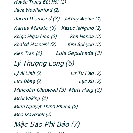
Huyền Trang Bất Hối
(2)
Jack Weatherford
(2)
Jared Diamond
(3)
Jeffrey Archer
(2)
Kanae Minato
(3)
Kazuo Ishiguro
(2)
Keigo Higashino
(2)
Ken Honda
(2)
Khaled Hosseini
(2)
Kim Suhyun
(2)
Luis Sepulveda
(3)
Kiên Trần
(2)
Lý Thượng Long
(6)
Lý Ái Linh
(2)
Lư Tư Hạo
(2)
Lưu Đồng
(2)
Lục Xu
(2)
Malcolm Gladwell
(3)
Matt Haig
(3)
Meik Wiking
(2)
Minh Nguyệt Thính Phong
(2)
Mèo Maverick
(2)
Mặc Bảo Phi Bảo
(7)