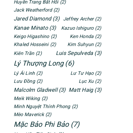
Huyền Trang Bất Hối
(2)
Jack Weatherford
(2)
Jared Diamond
(3)
Jeffrey Archer
(2)
Kanae Minato
(3)
Kazuo Ishiguro
(2)
Keigo Higashino
(2)
Ken Honda
(2)
Khaled Hosseini
(2)
Kim Suhyun
(2)
Luis Sepulveda
(3)
Kiên Trần
(2)
Lý Thượng Long
(6)
Lý Ái Linh
(2)
Lư Tư Hạo
(2)
Lưu Đồng
(2)
Lục Xu
(2)
Malcolm Gladwell
(3)
Matt Haig
(3)
Meik Wiking
(2)
Minh Nguyệt Thính Phong
(2)
Mèo Maverick
(2)
Mặc Bảo Phi Bảo
(7)