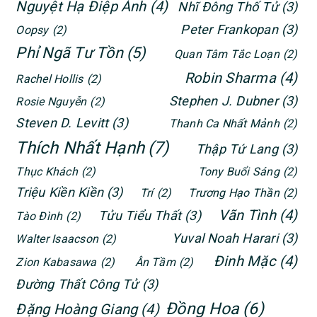
Nguyệt Hạ Điệp Ảnh
(4)
Nhĩ Đông Thố Tử
(3)
Peter Frankopan
(3)
Oopsy
(2)
Phỉ Ngã Tư Tồn
(5)
Quan Tâm Tắc Loạn
(2)
Robin Sharma
(4)
Rachel Hollis
(2)
Stephen J. Dubner
(3)
Rosie Nguyễn
(2)
Steven D. Levitt
(3)
Thanh Ca Nhất Mảnh
(2)
Thích Nhất Hạnh
(7)
Thập Tứ Lang
(3)
Thục Khách
(2)
Tony Buổi Sáng
(2)
Triệu Kiền Kiền
(3)
Trí
(2)
Trương Hạo Thần
(2)
Vãn Tình
(4)
Tửu Tiểu Thất
(3)
Tào Đình
(2)
Yuval Noah Harari
(3)
Walter Isaacson
(2)
Đinh Mặc
(4)
Zion Kabasawa
(2)
Ân Tầm
(2)
Đường Thất Công Tử
(3)
Đồng Hoa
(6)
Đặng Hoàng Giang
(4)