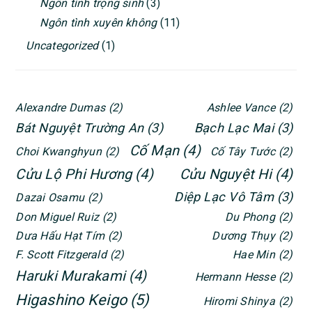
Ngôn tình trọng sinh
(3)
Ngôn tình xuyên không
(11)
Uncategorized
(1)
Alexandre Dumas
(2)
Ashlee Vance
(2)
Bát Nguyệt Trường An
(3)
Bạch Lạc Mai
(3)
Cố Mạn
(4)
Choi Kwanghyun
(2)
Cố Tây Tước
(2)
Cửu Lộ Phi Hương
(4)
Cửu Nguyệt Hi
(4)
Diệp Lạc Vô Tâm
(3)
Dazai Osamu
(2)
Don Miguel Ruiz
(2)
Du Phong
(2)
Dưa Hấu Hạt Tím
(2)
Dương Thụy
(2)
F. Scott Fitzgerald
(2)
Hae Min
(2)
Haruki Murakami
(4)
Hermann Hesse
(2)
Higashino Keigo
(5)
Hiromi Shinya
(2)