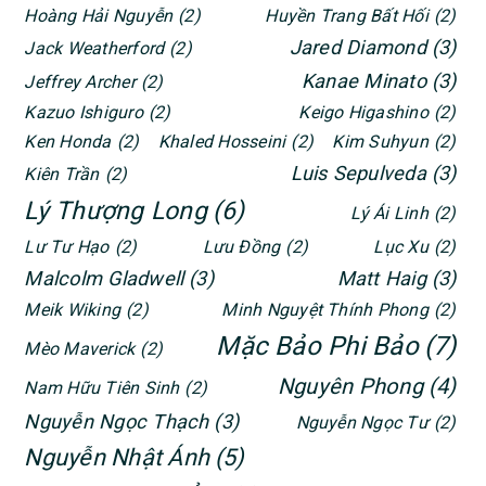
Hoàng Hải Nguyễn
(2)
Huyền Trang Bất Hối
(2)
Jared Diamond
(3)
Jack Weatherford
(2)
Kanae Minato
(3)
Jeffrey Archer
(2)
Kazuo Ishiguro
(2)
Keigo Higashino
(2)
Ken Honda
(2)
Khaled Hosseini
(2)
Kim Suhyun
(2)
Luis Sepulveda
(3)
Kiên Trần
(2)
Lý Thượng Long
(6)
Lý Ái Linh
(2)
Lư Tư Hạo
(2)
Lưu Đồng
(2)
Lục Xu
(2)
Malcolm Gladwell
(3)
Matt Haig
(3)
Meik Wiking
(2)
Minh Nguyệt Thính Phong
(2)
Mặc Bảo Phi Bảo
(7)
Mèo Maverick
(2)
Nguyên Phong
(4)
Nam Hữu Tiên Sinh
(2)
Nguyễn Ngọc Thạch
(3)
Nguyễn Ngọc Tư
(2)
Nguyễn Nhật Ánh
(5)