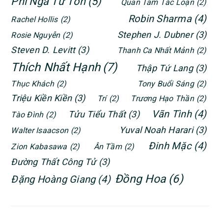
Phỉ Ngã Tư Tồn
(5)
Quan Tâm Tắc Loạn
(2)
Robin Sharma
(4)
Rachel Hollis
(2)
Stephen J. Dubner
(3)
Rosie Nguyễn
(2)
Steven D. Levitt
(3)
Thanh Ca Nhất Mảnh
(2)
Thích Nhất Hạnh
(7)
Thập Tứ Lang
(3)
Thục Khách
(2)
Tony Buổi Sáng
(2)
Triệu Kiền Kiền
(3)
Trí
(2)
Trương Hạo Thần
(2)
Vãn Tình
(4)
Tửu Tiểu Thất
(3)
Tào Đình
(2)
Yuval Noah Harari
(3)
Walter Isaacson
(2)
Đinh Mặc
(4)
Zion Kabasawa
(2)
Ân Tầm
(2)
Đường Thất Công Tử
(3)
Đồng Hoa
(6)
Đặng Hoàng Giang
(4)