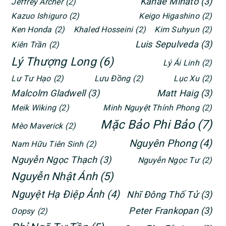
Kanae Minato
(3)
Jeffrey Archer
(2)
Kazuo Ishiguro
(2)
Keigo Higashino
(2)
Ken Honda
(2)
Khaled Hosseini
(2)
Kim Suhyun
(2)
Luis Sepulveda
(3)
Kiên Trần
(2)
Lý Thượng Long
(6)
Lý Ái Linh
(2)
Lư Tư Hạo
(2)
Lưu Đồng
(2)
Lục Xu
(2)
Malcolm Gladwell
(3)
Matt Haig
(3)
Meik Wiking
(2)
Minh Nguyệt Thính Phong
(2)
Mặc Bảo Phi Bảo
(7)
Mèo Maverick
(2)
Nguyên Phong
(4)
Nam Hữu Tiên Sinh
(2)
Nguyễn Ngọc Thạch
(3)
Nguyễn Ngọc Tư
(2)
Nguyễn Nhật Ánh
(5)
Nguyệt Hạ Điệp Ảnh
(4)
Nhĩ Đông Thố Tử
(3)
Peter Frankopan
(3)
Oopsy
(2)