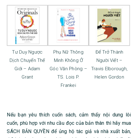
Tư Duy Ngược
Phụ Nữ Thông
Để Trở Thành
Dịch Chuyển Thế
Minh Không Ở
Người Viết –
Giới – Adam
Góc Văn Phòng –
Travis Elborough,
Grant
TS. Lois P.
Helen Gordon
Frankei
Nếu bạn yêu thích cuốn sách, cảm thấy nội dung lôi
cuốn, phù hợp với nhu cầu đọc của bản thân thì hãy mua
SÁCH BẢN QUYỀN để ủng hộ tác giả và nhà xuất bản,