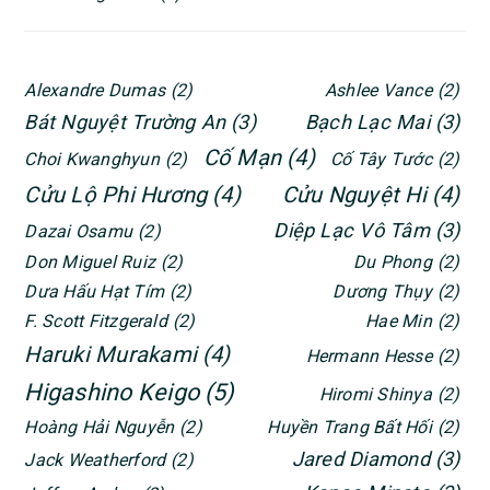
Alexandre Dumas
(2)
Ashlee Vance
(2)
Bát Nguyệt Trường An
(3)
Bạch Lạc Mai
(3)
Cố Mạn
(4)
Choi Kwanghyun
(2)
Cố Tây Tước
(2)
Cửu Lộ Phi Hương
(4)
Cửu Nguyệt Hi
(4)
Diệp Lạc Vô Tâm
(3)
Dazai Osamu
(2)
Don Miguel Ruiz
(2)
Du Phong
(2)
Dưa Hấu Hạt Tím
(2)
Dương Thụy
(2)
F. Scott Fitzgerald
(2)
Hae Min
(2)
Haruki Murakami
(4)
Hermann Hesse
(2)
Higashino Keigo
(5)
Hiromi Shinya
(2)
Hoàng Hải Nguyễn
(2)
Huyền Trang Bất Hối
(2)
Jared Diamond
(3)
Jack Weatherford
(2)