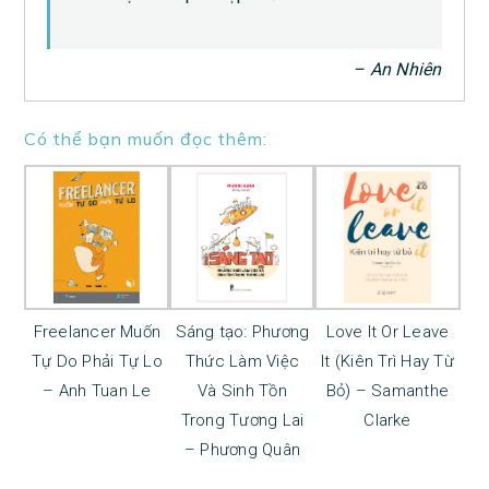
– An Nhiên
Có thể bạn muốn đọc thêm:
Freelancer Muốn
Sáng tạo: Phương
Love It Or Leave
Tự Do Phải Tự Lo
Thức Làm Việc
It (Kiên Trì Hay Từ
– Anh Tuan Le
Và Sinh Tồn
Bỏ) – Samanthe
Trong Tương Lai
Clarke
– Phương Quân