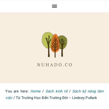
Skip
Skip
Skip
to
to
to
primary
main
primary
navigation
content
sidebar
You are here:
Home
/
Sách kinh tế
/
Sách kỹ năng làm
việc
/
Từ Trường Học Đến Trường Đời – Lindsey Pollark