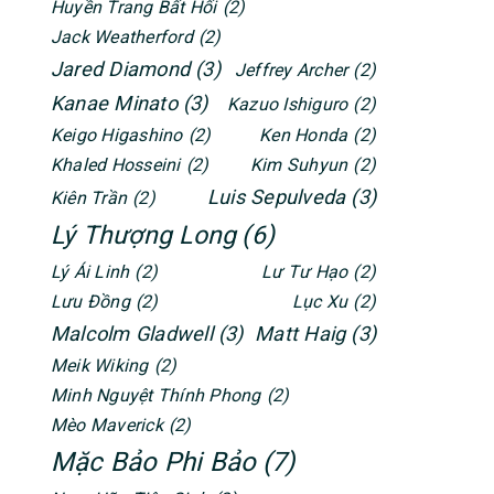
Huyền Trang Bất Hối
(2)
Jack Weatherford
(2)
Jared Diamond
(3)
Jeffrey Archer
(2)
Kanae Minato
(3)
Kazuo Ishiguro
(2)
Keigo Higashino
(2)
Ken Honda
(2)
Khaled Hosseini
(2)
Kim Suhyun
(2)
Luis Sepulveda
(3)
Kiên Trần
(2)
Lý Thượng Long
(6)
Lý Ái Linh
(2)
Lư Tư Hạo
(2)
Lưu Đồng
(2)
Lục Xu
(2)
Malcolm Gladwell
(3)
Matt Haig
(3)
Meik Wiking
(2)
Minh Nguyệt Thính Phong
(2)
Mèo Maverick
(2)
Mặc Bảo Phi Bảo
(7)