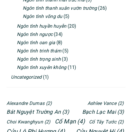
Ngôn tình thanh xuân vườn trường
(26)
Ngôn tình võng du
(5)
Ngôn tình huyền huyễn
(20)
Ngôn tình ngược
(34)
Ngôn tình oan gia
(8)
Ngôn tình trinh thám
(5)
Ngôn tình trọng sinh
(3)
Ngôn tình xuyên không
(11)
Uncategorized
(1)
Alexandre Dumas
(2)
Ashlee Vance
(2)
Bát Nguyệt Trường An
(3)
Bạch Lạc Mai
(3)
Cố Mạn
(4)
Choi Kwanghyun
(2)
Cố Tây Tước
(2)
Cửu Lộ Phi Hương
(4)
Cửu Nguyệt Hi
(4)