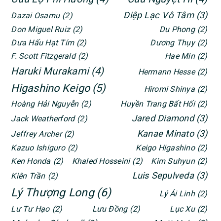
Diệp Lạc Vô Tâm
(3)
Dazai Osamu
(2)
Don Miguel Ruiz
(2)
Du Phong
(2)
Dưa Hấu Hạt Tím
(2)
Dương Thụy
(2)
F. Scott Fitzgerald
(2)
Hae Min
(2)
Haruki Murakami
(4)
Hermann Hesse
(2)
Higashino Keigo
(5)
Hiromi Shinya
(2)
Hoàng Hải Nguyễn
(2)
Huyền Trang Bất Hối
(2)
Jared Diamond
(3)
Jack Weatherford
(2)
Kanae Minato
(3)
Jeffrey Archer
(2)
Kazuo Ishiguro
(2)
Keigo Higashino
(2)
Ken Honda
(2)
Khaled Hosseini
(2)
Kim Suhyun
(2)
Luis Sepulveda
(3)
Kiên Trần
(2)
Lý Thượng Long
(6)
Lý Ái Linh
(2)
Lư Tư Hạo
(2)
Lưu Đồng
(2)
Lục Xu
(2)