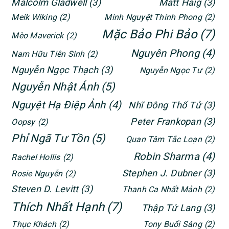
Malcolm Gladwell
(3)
Matt Haig
(3)
Meik Wiking
(2)
Minh Nguyệt Thính Phong
(2)
Mặc Bảo Phi Bảo
(7)
Mèo Maverick
(2)
Nguyên Phong
(4)
Nam Hữu Tiên Sinh
(2)
Nguyễn Ngọc Thạch
(3)
Nguyễn Ngọc Tư
(2)
Nguyễn Nhật Ánh
(5)
Nguyệt Hạ Điệp Ảnh
(4)
Nhĩ Đông Thố Tử
(3)
Peter Frankopan
(3)
Oopsy
(2)
Phỉ Ngã Tư Tồn
(5)
Quan Tâm Tắc Loạn
(2)
Robin Sharma
(4)
Rachel Hollis
(2)
Stephen J. Dubner
(3)
Rosie Nguyễn
(2)
Steven D. Levitt
(3)
Thanh Ca Nhất Mảnh
(2)
Thích Nhất Hạnh
(7)
Thập Tứ Lang
(3)
Thục Khách
(2)
Tony Buổi Sáng
(2)