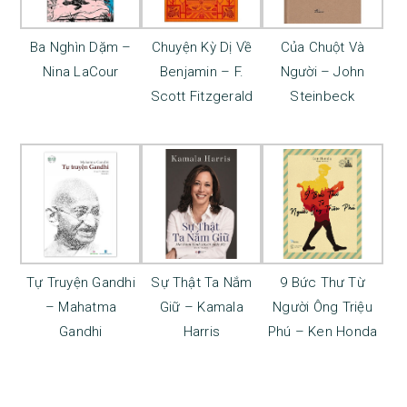
Ba Nghìn Dặm –
Chuyện Kỳ Dị Về
Của Chuột Và
Nina LaCour
Benjamin – F.
Người – John
Scott Fitzgerald
Steinbeck
Tự Truyện Gandhi
Sự Thật Ta Nắm
9 Bức Thư Từ
– Mahatma
Giữ – Kamala
Người Ông Triệu
Gandhi
Harris
Phú – Ken Honda