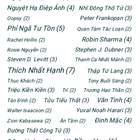
Nguyệt Hạ Điệp Ảnh
(4)
Nhĩ Đông Thố Tử
(3)
Peter Frankopan
(3)
Oopsy
(2)
Phỉ Ngã Tư Tồn
(5)
Quan Tâm Tắc Loạn
(2)
Robin Sharma
(4)
Rachel Hollis
(2)
Stephen J. Dubner
(3)
Rosie Nguyễn
(2)
Steven D. Levitt
(3)
Thanh Ca Nhất Mảnh
(2)
Thích Nhất Hạnh
(7)
Thập Tứ Lang
(3)
Thục Khách
(2)
Tony Buổi Sáng
(2)
Triệu Kiền Kiền
(3)
Trí
(2)
Trương Hạo Thần
(2)
Vãn Tình
(4)
Tửu Tiểu Thất
(3)
Tào Đình
(2)
Yuval Noah Harari
(3)
Walter Isaacson
(2)
Đinh Mặc
(4)
Zion Kabasawa
(2)
Ân Tầm
(2)
Đường Thất Công Tử
(3)