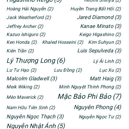
Hiromi Shinya
(2)
Hoàng Hải Nguyễn
(2)
Huyền Trang Bất Hối
(2)
Jared Diamond
(3)
Jack Weatherford
(2)
Kanae Minato
(3)
Jeffrey Archer
(2)
Kazuo Ishiguro
(2)
Keigo Higashino
(2)
Ken Honda
(2)
Khaled Hosseini
(2)
Kim Suhyun
(2)
Luis Sepulveda
(3)
Kiên Trần
(2)
Lý Thượng Long
(6)
Lý Ái Linh
(2)
Lư Tư Hạo
(2)
Lưu Đồng
(2)
Lục Xu
(2)
Malcolm Gladwell
(3)
Matt Haig
(3)
Meik Wiking
(2)
Minh Nguyệt Thính Phong
(2)
Mặc Bảo Phi Bảo
(7)
Mèo Maverick
(2)
Nguyên Phong
(4)
Nam Hữu Tiên Sinh
(2)
Nguyễn Ngọc Thạch
(3)
Nguyễn Ngọc Tư
(2)
Nguyễn Nhật Ánh
(5)