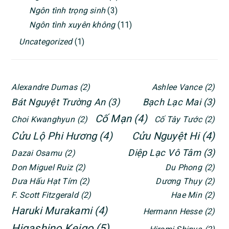
Ngôn tình trọng sinh
(3)
Ngôn tình xuyên không
(11)
Uncategorized
(1)
Alexandre Dumas
(2)
Ashlee Vance
(2)
Bát Nguyệt Trường An
(3)
Bạch Lạc Mai
(3)
Cố Mạn
(4)
Choi Kwanghyun
(2)
Cố Tây Tước
(2)
Cửu Lộ Phi Hương
(4)
Cửu Nguyệt Hi
(4)
Diệp Lạc Vô Tâm
(3)
Dazai Osamu
(2)
Don Miguel Ruiz
(2)
Du Phong
(2)
Dưa Hấu Hạt Tím
(2)
Dương Thụy
(2)
F. Scott Fitzgerald
(2)
Hae Min
(2)
Haruki Murakami
(4)
Hermann Hesse
(2)
Higashino Keigo
(5)