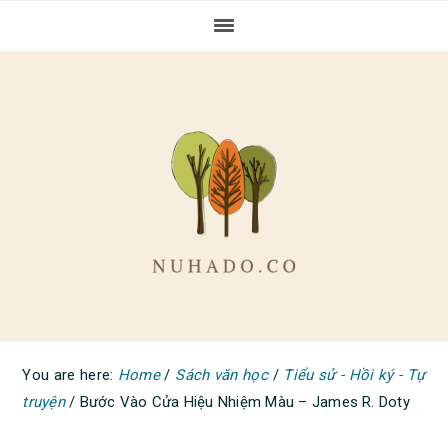
Skip
Skip
Skip
to
to
to
primary
main
primary
navigation
content
sidebar
You are here:
Home
/
Sách văn học
/
Tiểu sử - Hồi ký - Tự
truyện
/
Bước Vào Cửa Hiệu Nhiệm Màu – James R. Doty